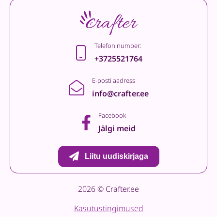
Telefoninumber:
+3725521764
E-posti aadress
info@crafter.ee
Facebook
Jälgi meid
Liitu uudiskirjaga
2026 © Crafter.ee
Kasutustingimused