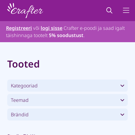
Registreeri
või
logi sisse
Crafter e-poodi ja saad igalt
täishinnaga tootelt
5% soodustust
.
Tooted
Kategooriad
Teemad
Brändid