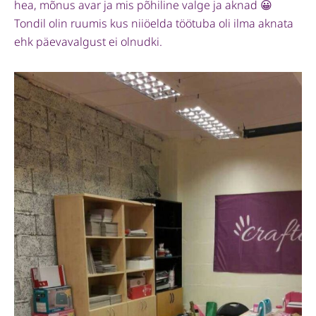
hea, mõnus avar ja mis põhiline valge ja aknad 😀
Tondil olin ruumis kus niiöelda töötuba oli ilma aknata
ehk päevavalgust ei olnudki.