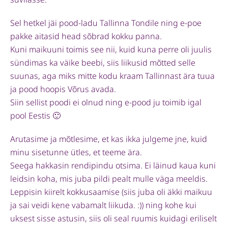
Sel hetkel jäi pood-ladu Tallinna Tondile ning e-poe
pakke aitasid head sõbrad kokku panna.
Kuni maikuuni toimis see nii, kuid kuna perre oli juulis
sündimas ka väike beebi, siis liikusid mõtted selle
suunas, aga miks mitte kodu kraam Tallinnast ära tuua
ja pood hoopis Võrus avada.
Siin sellist poodi ei olnud ning e-pood ju toimib igal
pool Eestis 🙂
Arutasime ja mõtlesime, et kas ikka julgeme jne, kuid
minu sisetunne ütles, et teeme ära.
Seega hakkasin rendipindu otsima. Ei läinud kaua kuni
leidsin koha, mis juba pildi pealt mulle väga meeldis.
Leppisin kiirelt kokkusaamise (siis juba oli äkki maikuu
ja sai veidi kene vabamalt liikuda. :)) ning kohe kui
uksest sisse astusin, siis oli seal ruumis kuidagi eriliselt