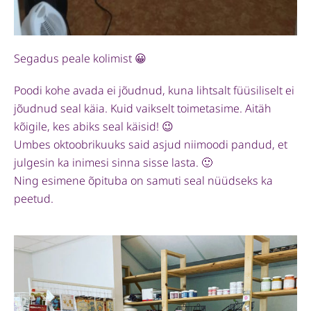
Segadus peale kolimist 😀
Poodi kohe avada ei jõudnud, kuna lihtsalt füüsiliselt ei
jõudnud seal käia. Kuid vaikselt toimetasime. Aitäh
kõigile, kes abiks seal käisid! 😉
Umbes oktoobrikuuks said asjud niimoodi pandud, et
julgesin ka inimesi sinna sisse lasta. 🙂
Ning esimene õpituba on samuti seal nüüdseks ka
peetud.