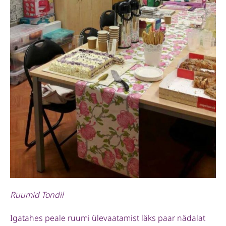
Ruumid Tondil
Igatahes peale ruumi ülevaatamist läks paar nädalat