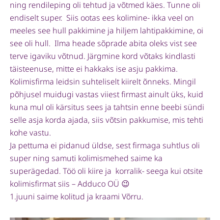
ning rendileping oli tehtud ja võtmed käes. Tunne oli
endiselt super. Siis ootas ees kolimine- ikka veel on
meeles see hull pakkimine ja hiljem lahtipakkimine, oi
see oli hull. Ilma heade sõprade abita oleks vist see
terve igaviku võtnud. Järgmine kord võtaks kindlasti
täisteenuse, mitte ei hakkaks ise asju pakkima.
Kolimisfirma leidsin suhteliselt kiirelt õnneks. Mingil
põhjusel muidugi vastas viiest firmast ainult üks, kuid
kuna mul oli kärsitus sees ja tahtsin enne beebi sündi
selle asja korda ajada, siis võtsin pakkumise, mis tehti
kohe vastu.
Ja pettuma ei pidanud üldse, sest firmaga suhtlus oli
super ning samuti kolimismehed saime ka
superägedad. Töö oli kiire ja korralik- seega kui otsite
kolimisfirmat siis – Adduco OÜ 😉
1.juuni saime kolitud ja kraami Võrru.