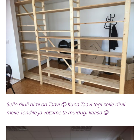
Selle riiuli nimi on Taavi 🙂 Kuna Taavi tegi selle riiuli
meile Tondile ja võtsime ta muidugi kaasa 😉