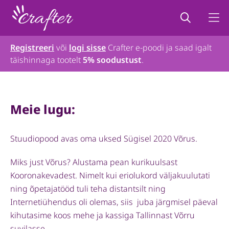
Registreeri
või
logi sisse
Crafter e-poodi ja saad igalt
täishinnaga tootelt
5% soodustust
.
Meie lugu:
Stuudiopood avas oma uksed Sügisel 2020 Võrus.
Miks just Võrus? Alustama pean kurikuulsast
Kooronakevadest. Nimelt kui eriolukord väljakuulutati
ning õpetajatööd tuli teha distantsilt ning
Internetiühendus oli olemas, siis juba järgmisel päeval
kihutasime koos mehe ja kassiga Tallinnast Võrru
suvilasse.