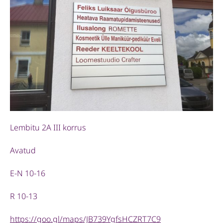
Lembitu 2A III korrus
Avatud
E-N 10-16
R 10-13
https://goo.gl/maps/JB739YgfsHCZRT7C9