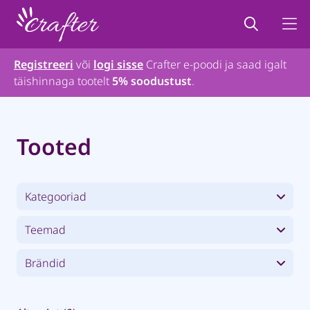
Registreeri
või
logi sisse
Crafter e-poodi ja saad igalt
täishinnaga tootelt
5% soodustust
.
Tooted
Kategooriad
Teemad
Brändid