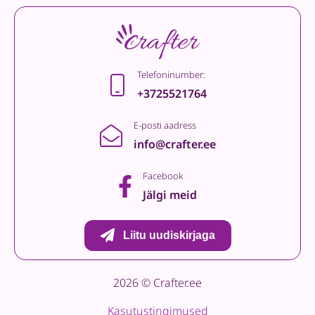
Telefoninumber:
+3725521764
E-posti aadress
info@crafter.ee
Facebook
Jälgi meid
Liitu uudiskirjaga
2026 © Crafter.ee
Kasutustingimused