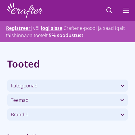
Registreeri
või
logi sisse
Crafter e-poodi ja saad igalt
täishinnaga tootelt
5% soodustust
.
Tooted
Kategooriad
Teemad
Brändid