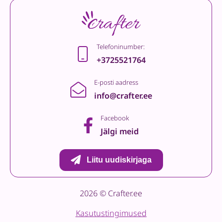
Telefoninumber:
+3725521764
E-posti aadress
info@crafter.ee
Facebook
Jälgi meid
Liitu uudiskirjaga
2026 © Crafter.ee
Kasutustingimused