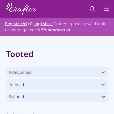
Registreeri
või
logi sisse
Crafter e-poodi ja saad igalt
täishinnaga tootelt
5% soodustust
.
Tooted
Kategooriad
Teemad
Brändid