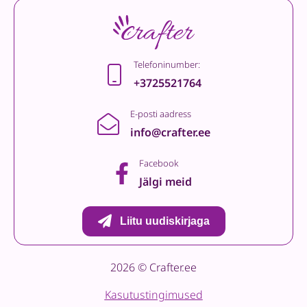
Telefoninumber:
+3725521764
E-posti aadress
info@crafter.ee
Facebook
Jälgi meid
Liitu uudiskirjaga
2026 © Crafter.ee
Kasutustingimused