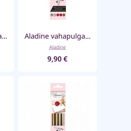
Aladine vahapulgad püstolile – Pärlmutter valge
Aladine vahapulgad püstolile- Heleroheline
Aladine
9,90
€