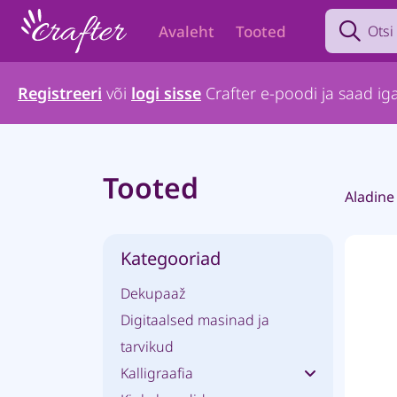
Search prod
Avaleht
Tooted
Registreeri
või
logi sisse
Crafter e-poodi ja saad iga
Tooted
Aladine 
Kategooriad
Dekupaaž
Digitaalsed masinad ja
tarvikud
Kalligraafia