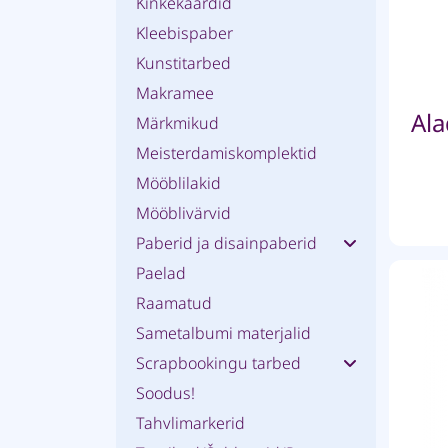
Kinkekaardid
Kleebispaber
Kunstitarbed
Makramee
Märkmikud
Meisterdamiskomplektid
Mööblilakid
Mööblivärvid
Paberid ja disainpaberid
Paelad
Raamatud
Sametalbumi materjalid
Scrapbookingu tarbed
Soodus!
Tahvlimarkerid