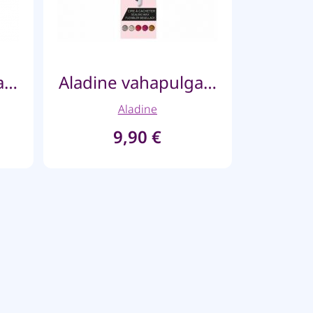
Aladine vahapulgad püstolile- Pastelne lilla
Aladine vahapulgad püstolile- Kuld
Aladine
9,90
€