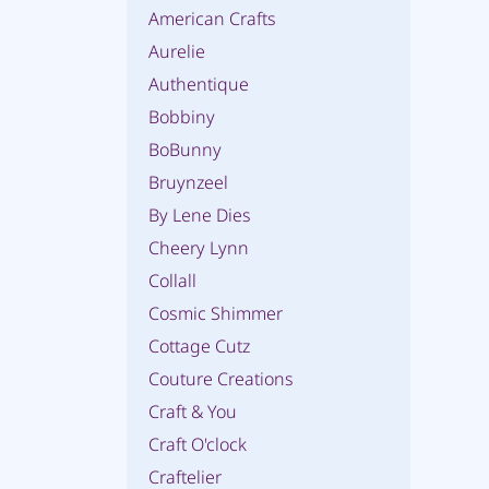
American Crafts
Aurelie
Authentique
Bobbiny
BoBunny
Bruynzeel
By Lene Dies
Cheery Lynn
Collall
Cosmic Shimmer
Cottage Cutz
Couture Creations
Craft & You
Craft O'clock
Craftelier