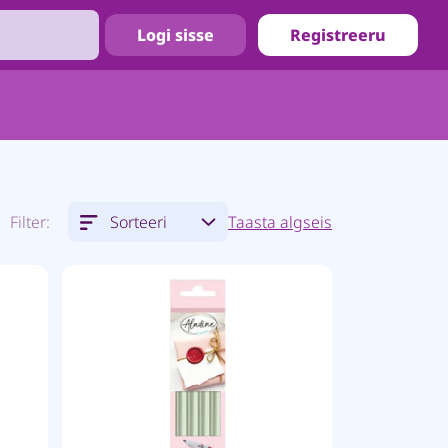
Logi sisse
Registreeru
Filter:
Sorteeri
Taasta algseis