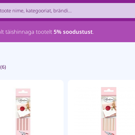
uct by name, brand, category...
lt täishinnaga tootelt
5% soodustust
.
(6)