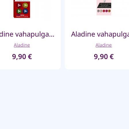
Aladine vahapulgad püstolile- Glitter punane
Aladine
Aladine
9,90
€
9,90
€