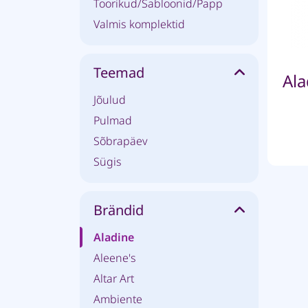
Toorikud/Šabloonid/Papp
Valmis komplektid
Teemad
Jõulud
Pulmad
Sõbrapäev
Sügis
Brändid
Aladine
Aleene's
Altar Art
Ambiente