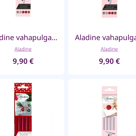
Aladine vahapulgad püstolile- Beebiroosa
Aladine
Aladine
9,90
€
9,90
€