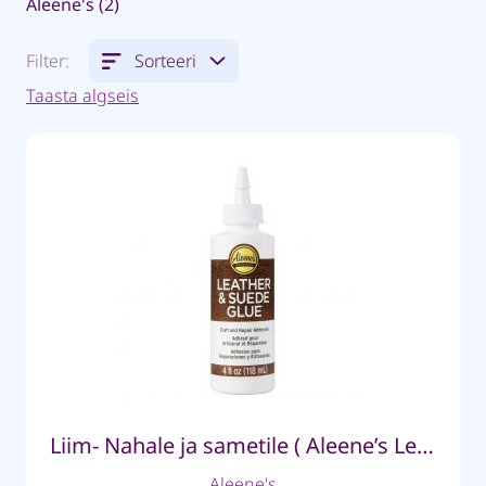
Aleene's (2)
Filter:
Sorteeri
Taasta algseis
Liim- Nahale ja sametile ( Aleene’s Leather and Suede glue)
Aleene's