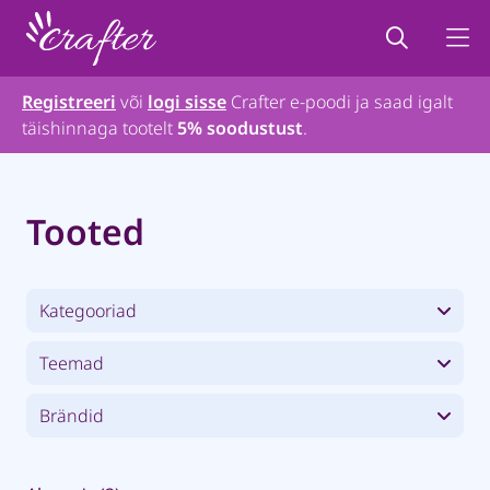
Registreeri
või
logi sisse
Crafter e-poodi ja saad igalt
täishinnaga tootelt
5% soodustust
.
Tooted
Kategooriad
Teemad
Brändid