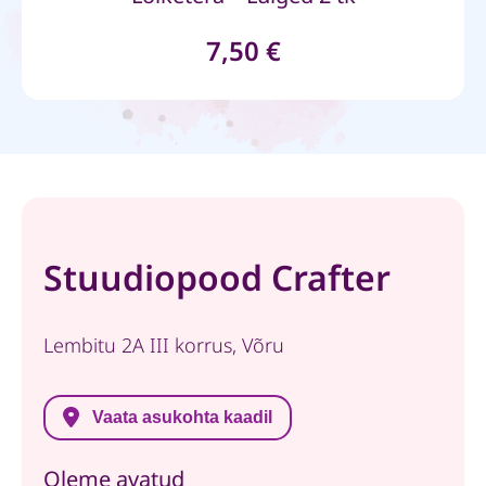
7,50
€
Stuudiopood Crafter
Lembitu 2A III korrus, Võru
Vaata asukohta kaadil
Oleme avatud