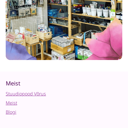
Meist
Stuudiopood Võrus
Meist
Blogi