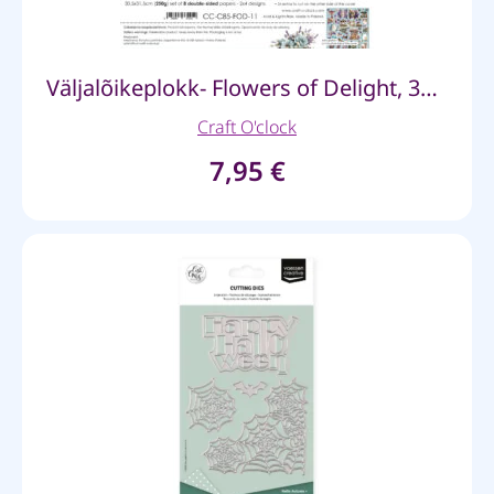
Väljalõikeplokk- Flowers of Delight, 30,5*31,5
Craft O'clock
7,95
€