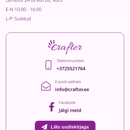
Lembitu 2A III korrus, Võru
E-N 10:00 - 16:00
L-P: Suletud
Telefoninumber:
+3725521764
E-posti aadress
info@crafter.ee
Facebook
Jälgi meid
Liitu uudiskirjaga