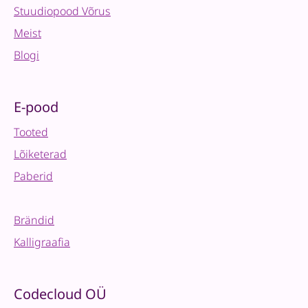
Stuudiopood Võrus
quantity
Meist
Blogi
E-pood
Tooted
Lõiketerad
Paberid
Brändid
Kalligraafia
Codecloud OÜ