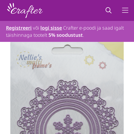
Registreeri
või
logi sisse
Crafter e-poodi ja saad igalt
täishinnaga tootelt
5% soodustust
.