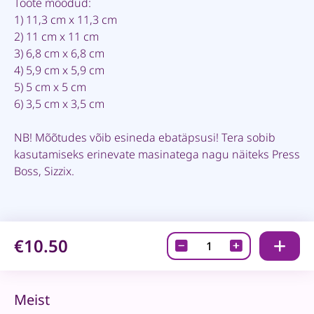
Toote mõõdud:
1) 11,3 cm x 11,3 cm
2) 11 cm x 11 cm
3) 6,8 cm x 6,8 cm
4) 5,9 cm x 5,9 cm
5) 5 cm x 5 cm
6) 3,5 cm x 3,5 cm
NB! Mõõtudes võib esineda ebatäpsusi! Tera sobib
kasutamiseks erinevate masinatega nagu näiteks Press
Boss, Sizzix.
€10.50
Lõiketera
-
Christmas
wreath
Meist
"Snowflake"