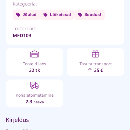
Kategooria:
Jõulud
Lõiketerad
Soodus!
Tootekood:
MFD109
Tooteid laos
Tasuta transport
32 tk
35 €
Kohaletoimetamine
2-3
päeva
Kirjeldus