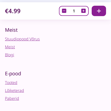
€4.99
Edding
4095
•
Kriidimarker
Meist
2-
Stuudiopood Võrus
3mm,
roheline
Meist
quantity
Blogi
E-pood
Tooted
Lõiketerad
Paberid