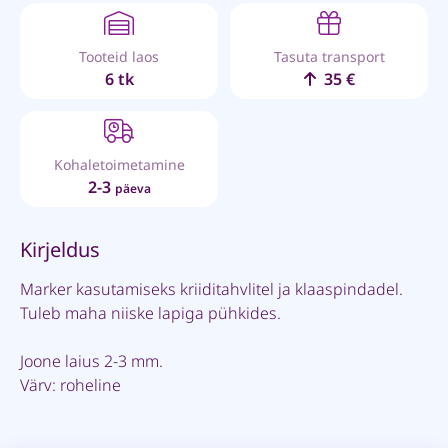
Tooteid laos
Tasuta transport
6 tk
35 €
Kohaletoimetamine
2-3
päeva
Kirjeldus
Marker kasutamiseks kriiditahvlitel ja klaaspindadel.
Tuleb maha niiske lapiga pühkides.
Joone laius 2-3 mm.
Värv: roheline