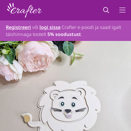
Registreeri
või
logi sisse
Crafter e-poodi ja saad igalt
täishinnaga tootelt
5% soodustust
.