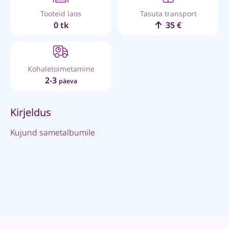
Tooteid laos
Tasuta transport
0 tk
35 €
Kohaletoimetamine
2-3
päeva
Kirjeldus
Kujund sametalbumile