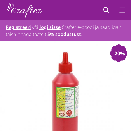
Registreeri
või
logi sisse
Crafter e-poodi ja saad igalt
täishinnaga tootelt
5% soodustust
.
-20%