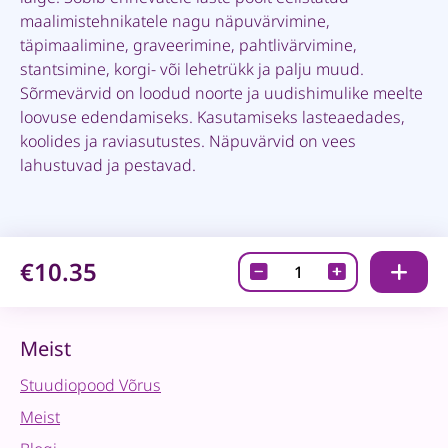
maalimistehnikatele nagu näpuvärvimine,
täpimaalimine, graveerimine, pahtlivärvimine,
stantsimine, korgi- või lehetrükk ja palju muud.
Sõrmevärvid on loodud noorte ja uudishimulike meelte
loovuse edendamiseks. Kasutamiseks lasteaedades,
koolides ja raviasutustes. Näpuvärvid on vees
lahustuvad ja pestavad.
€10.35
Ökonorm
punane
näpuvärv,
500ml
Meist
quantity
Stuudiopood Võrus
Meist