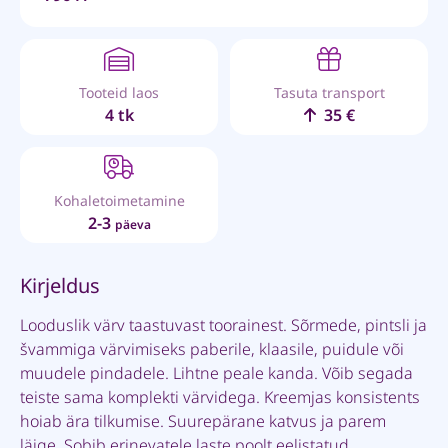
Tooteid laos
Tasuta transport
4 tk
35 €
Kohaletoimetamine
2-3
päeva
Kirjeldus
Looduslik värv taastuvast toorainest. Sõrmede, pintsli ja
švammiga värvimiseks paberile, klaasile, puidule või
muudele pindadele. Lihtne peale kanda. Võib segada
teiste sama komplekti värvidega. Kreemjas konsistents
hoiab ära tilkumise. Suurepärane katvus ja parem
läige. Sobib erinevatele laste poolt eelistatud