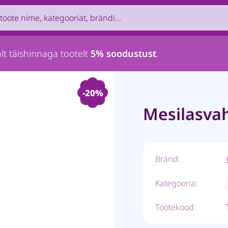
uct by name, brand, category...
lt täishinnaga tootelt
5% soodustust
.
-20%
Mesilasvah
Bränd:
Kategooria:
Tootekood: