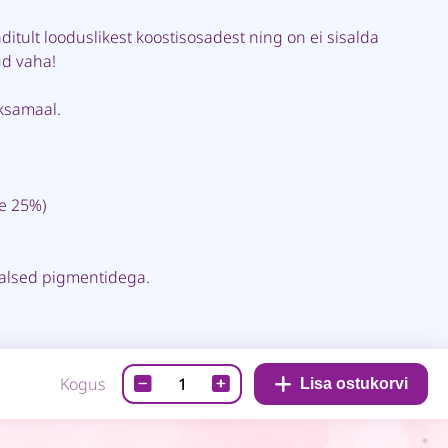
ditult looduslikest koostisosadest ning on ei sisalda
ud vaha!
aksamaal.
e 25%)
aalsed pigmentidega.
Mesilasvahastkriit-
Kogus
Lisa ostukorvi
Kollane
jänku