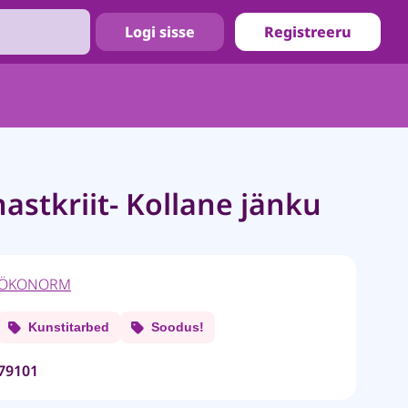
Logi sisse
Registreeru
astkriit- Kollane jänku
ÖKONORM
Kunstitarbed
Soodus!
79101