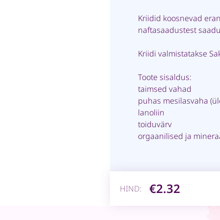
Kriidid koosnevad eran
naftasaadustest saad
Kriidi valmistatakse S
Toote sisaldus:
taimsed vahad
puhas mesilasvaha (ül
lanoliin
toiduvärv
orgaanilised ja miner
€2.32
HIND: