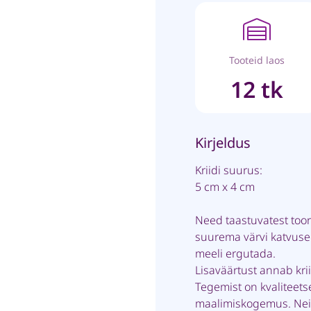
Tooteid laos
12 tk
Kirjeldus
Kriidi suurus:
5 cm x 4 cm
Need taastuvatest too
suurema värvi katvuseg
meeli ergutada.
Lisaväärtust annab kri
Tegemist on kvaliteets
maalimiskogemus. Neid