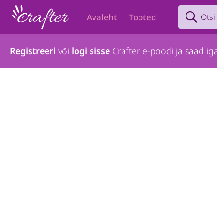
Search prod
Avaleht
Tooted
Registreeri
või
logi sisse
Crafter e-poodi ja saad iga