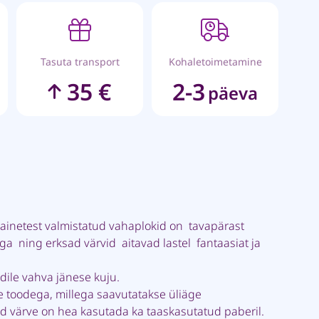
Tasuta transport
Kohaletoimetamine
35 €
2-3
päeva
rainetest valmistatud vahaplokid on tavapärast
a ning erksad värvid aitavad lastel fantaasiat ja
idile vahva jänese kuju.
e toodega, millega saavutatakse üliäge
 värve on hea kasutada ka taaskasutatud paberil.