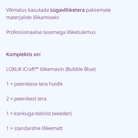
Võimalus kasutada
sügavlõiketera
paksemate
materjalide lõikamiseks
Professionaalse tasemega lõiketulemus
Komplektis on:
LOKLiK iCraft™ lõikemasin (Bubble Blue)
1 × peenikese tera hoidik
2 × peenikest tera
1 × konkuga-tööriist (weeder)
1 × standardne lõikematt