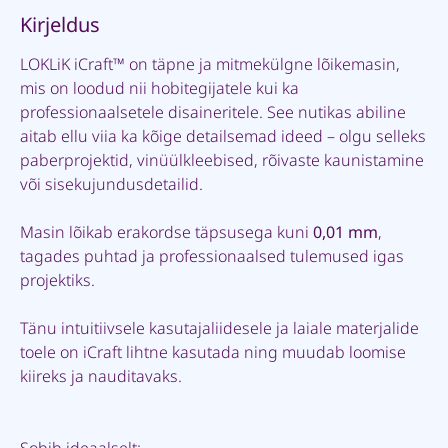
Kirjeldus
LOKLiK iCraft™ on täpne ja mitmekülgne lõikemasin,
mis on loodud nii hobitegijatele kui ka
professionaalsetele disaineritele. See nutikas abiline
aitab ellu viia ka kõige detailsemad ideed – olgu selleks
paberprojektid, vinüülkleebised, rõivaste kaunistamine
või sisekujundusdetailid.
Masin lõikab erakordse täpsusega kuni
0,01 mm
,
tagades puhtad ja professionaalsed tulemused igas
projektiks.
Tänu intuitiivsele kasutajaliidesele ja laiale materjalide
toele on iCraft lihtne kasutada ning muudab loomise
kiireks ja nauditavaks.
Sobib ideaalselt: