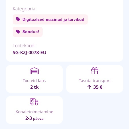
Kategooria:
Digitaalsed masinad ja tarvikud
Soodus!
Tootekood:
SG-KZJ-0078-EU
Tooteid laos
Tasuta transport
2 tk
35 €
Kohaletoimetamine
2-3
päeva