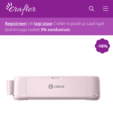
Registreeri
või
logi sisse
Crafter e-poodi ja saad igalt
täishinnaga tootelt
5% soodustust
.
-10%