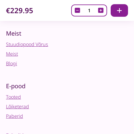
€229.95
LOKLiK
iCraft
digitaalne
lõikamismasin
Meist
–
Stuudiopood Võrus
Roosa
quantity
Meist
Blogi
E-pood
Tooted
Lõiketerad
Paberid