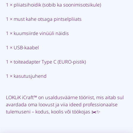
1 × pliiatsihoidik (sobib ka soonimisotsikule)
1 × must kahe otsaga pintselpliiats
1 × kuumsiirde vinüüli näidis
1 × USB-kaabel
1 × toiteadapter Type C (EURO-pistik)
1 × kasutusjuhend
LOKLiK iCraft™ on usaldusväärne tööriist, mis aitab sul
avardada oma loovust ja viia ideed professionaalse
tulemuseni – kodus, koolis või töökojas ✂️✨