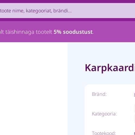
uct by name, brand, category...
lt täishinnaga tootelt
5% soodustust
.
Karpkaardi
Bränd:
Kategooria:
Tootekood: