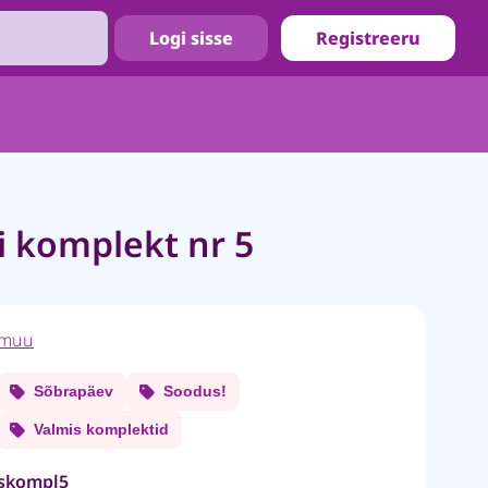
Logi sisse
Registreeru
 komplekt nr 5
muu
Sõbrapäev
Soodus!
Valmis komplektid
skompl5