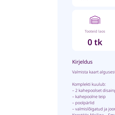
Tooteid laos
0 tk
Kirjeldus
Valmista kaart algusest
Komplekti kuulub:
– 2 kahepoolset disain
– kahepoolne teip
– poolpärlid
– valmislõigatud ja joo