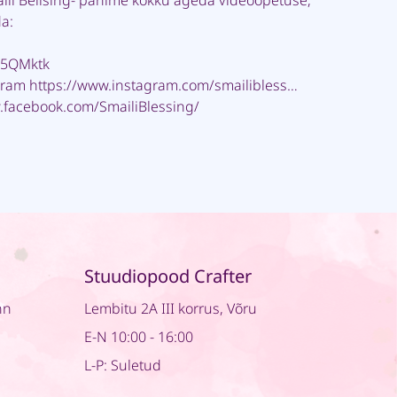
aili Bellsing- panime kokku ägeda videoõpetuse,
da:
sR5QMktk
agram
https://www.instagram.com/smailibless…
.facebook.com/SmailiBlessing/
Stuudiopood Crafter
nn
Lembitu 2A III korrus, Võru
E-N 10:00 - 16:00
L-P: Suletud