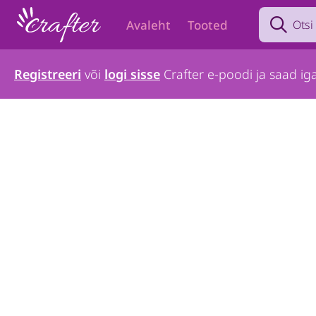
Search prod
Avaleht
Tooted
Registreeri
või
logi sisse
Crafter e-poodi ja saad iga