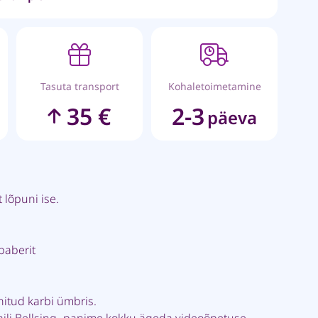
Tasuta transport
Kohaletoimetamine
35 €
2-3
päeva
 lõpuni ise.
paberit
nitud karbi ümbris.