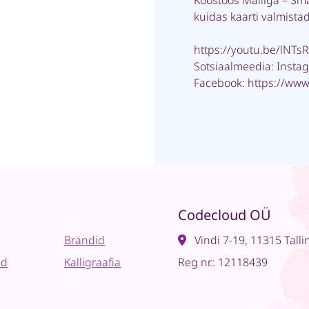
Koostöös Mailiga – Sm
kuidas kaarti valmista
https://youtu.be/lNT
Sotsiaalmeedia: Inst
Facebook:
https://www
Codecloud OÜ
Brändid
Vindi 7-19, 11315 Talli
ad
Kalligraafia
Reg nr.: 12118439