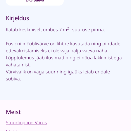
päeva
Kirjeldus
2
Katab keskmiselt umbes 7 m
suuruse pinna.
Fusioni mööblivärve on lihtne kasutada ning pindade
ettevalmistamiseks ei ole vaja palju vaeva näha.
Lõpptulemus jääb ilus matt ning ei nõua lakkimist ega
vahatamist.
Värvivalik on väga suur ning igaüks leiab endale
sobiva.
Meist
Stuudiopood Võrus