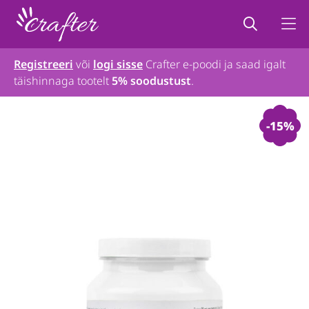
Registreeri
või
logi sisse
Crafter e-poodi ja saad igalt
täishinnaga tootelt
5% soodustust
.
-15%