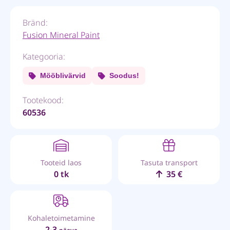
Bränd:
Fusion Mineral Paint
Kategooria:
Mööblivärvid
Soodus!
Tootekood:
60536
Tooteid laos
Tasuta transport
0 tk
35 €
Kohaletoimetamine
2-3