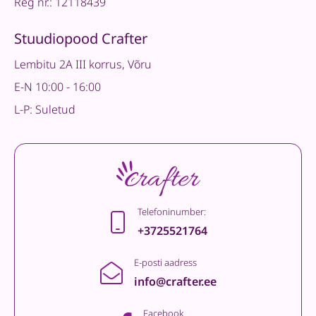
Reg nr.: 12118439
Stuudiopood Crafter
Lembitu 2A III korrus, Võru
E-N 10:00 - 16:00
L-P: Suletud
Telefoninumber:
+3725521764
E-posti aadress
info@crafter.ee
Facebook