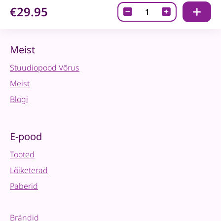
€29.95
Fusion
Mineral
Paint
-
Meist
Everett
Stuudiopood Võrus
-
500ml
Meist
quantity
Blogi
E-pood
Tooted
Lõiketerad
Paberid
Brändid