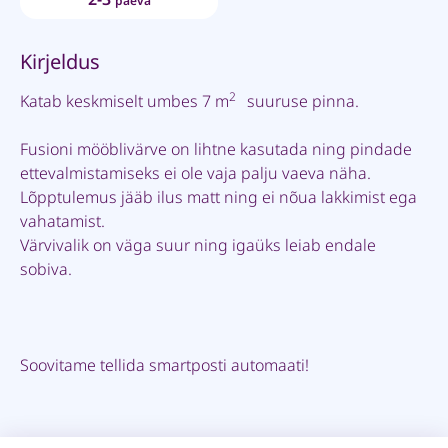
päeva
Kirjeldus
2
Katab keskmiselt umbes 7 m
suuruse pinna.
Fusioni mööblivärve on lihtne kasutada ning pindade
ettevalmistamiseks ei ole vaja palju vaeva näha.
Lõpptulemus jääb ilus matt ning ei nõua lakkimist ega
vahatamist.
Värvivalik on väga suur ning igaüks leiab endale
sobiva.
Soovitame tellida smartposti automaati!