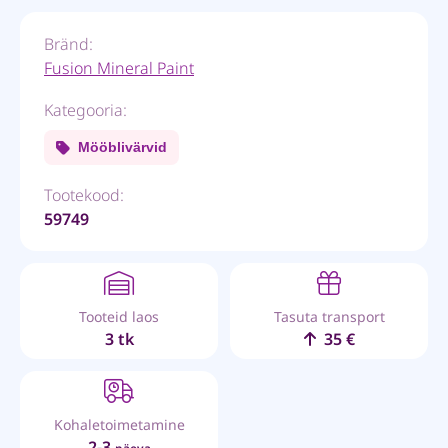
Bränd:
Fusion Mineral Paint
Kategooria:
Mööblivärvid
Tootekood:
59749
Tooteid laos
Tasuta transport
3 tk
35 €
Kohaletoimetamine
2-3