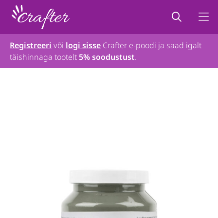
Registreeri
või
logi sisse
Crafter e-poodi ja saad igalt
täishinnaga tootelt
5% soodustust
.