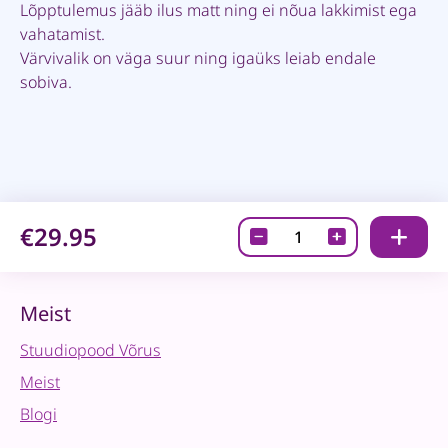
Lõpptulemus jääb ilus matt ning ei nõua lakkimist ega
vahatamist.
Värvivalik on väga suur ning igaüks leiab endale
sobiva.
€29.95
Fusion
mineraalvärv
-
Soap
Meist
Stone
Stuudiopood Võrus
500ml
quantity
Meist
Blogi