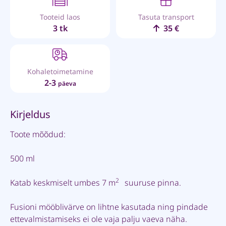
Tooteid laos
Tasuta transport
3 tk
35 €
Kohaletoimetamine
2-3
päeva
Kirjeldus
Toote mõõdud:
500 ml
2
Katab keskmiselt umbes 7 m
suuruse pinna.
Fusioni mööblivärve on lihtne kasutada ning pindade
ettevalmistamiseks ei ole vaja palju vaeva näha.