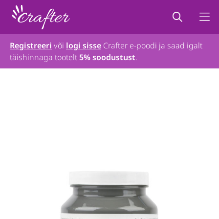
Registreeri
või
logi sisse
Crafter e-poodi ja saad igalt
täishinnaga tootelt
5% soodustust
.