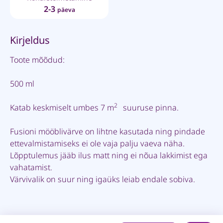
2-3
päeva
Kirjeldus
Toote mõõdud:
500 ml
2
Katab keskmiselt umbes 7 m
suuruse pinna.
Fusioni mööblivärve on lihtne kasutada ning pindade
ettevalmistamiseks ei ole vaja palju vaeva näha.
Lõpptulemus jääb ilus matt ning ei nõua lakkimist ega
vahatamist.
Värvivalik on suur ning igaüks leiab endale sobiva.