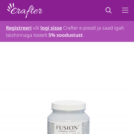
Registreeri
või
logi sisse
Crafter e-poodi ja saad igalt
täishinnaga tootelt
5% soodustust
.