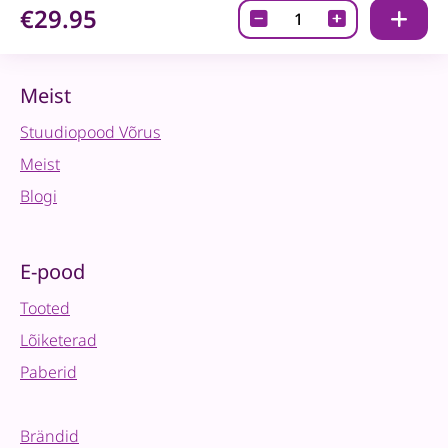
€29.95
Fusion
mineraalvärv
-
Mist
Meist
-
Stuudiopood Võrus
500ml
quantity
Meist
Blogi
E-pood
Tooted
Lõiketerad
Paberid
Brändid