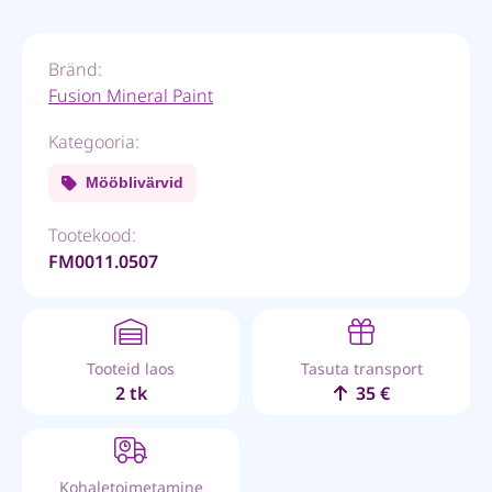
Bränd:
Fusion Mineral Paint
Kategooria:
Mööblivärvid
Tootekood:
FM0011.0507
Tooteid laos
Tasuta transport
2 tk
35 €
Kohaletoimetamine