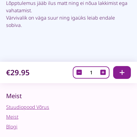
Lõpptulemus jääb ilus matt ning ei nõua lakkimist ega
vahatamist.
Värvivalik on väga suur ning igaüks leiab endale
sobiva.
€29.95
Fusion
Mineraalvärv-
Little
Whale,
Meist
500ml
Stuudiopood Võrus
quantity
Meist
Blogi