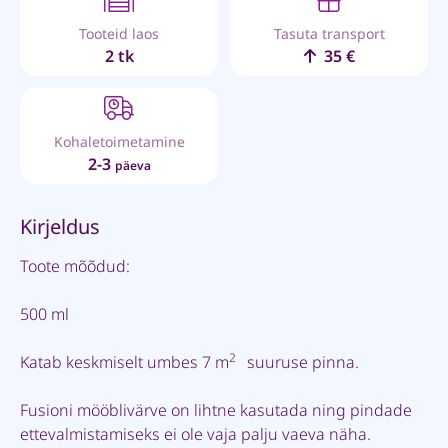
Tooteid laos
Tasuta transport
2 tk
35 €
Kohaletoimetamine
2-3
päeva
Kirjeldus
Toote mõõdud:
500 ml
2
Katab keskmiselt umbes 7 m
suuruse pinna.
Fusioni mööblivärve on lihtne kasutada ning pindade
ettevalmistamiseks ei ole vaja palju vaeva näha.