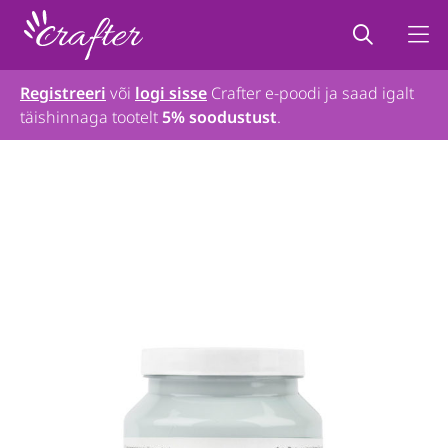
Registreeri
või
logi sisse
Crafter e-poodi ja saad igalt
täishinnaga tootelt
5% soodustust
.