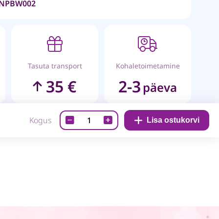
NPBW002
Tasuta transport
Kohaletoimetamine
35 €
2-3
päeva
Valge
Kogus
Lisa ostukorvi
lõikeplaat
Press
Boss
A5
masinale
quantity