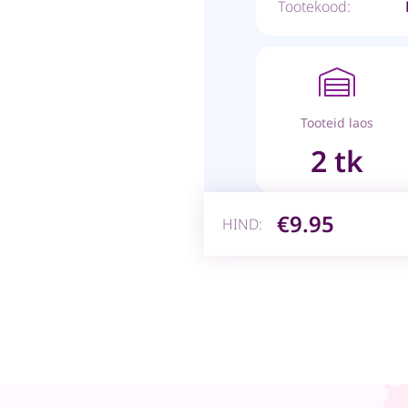
Tootekood:
Tooteid laos
2 tk
€9.95
HIND: