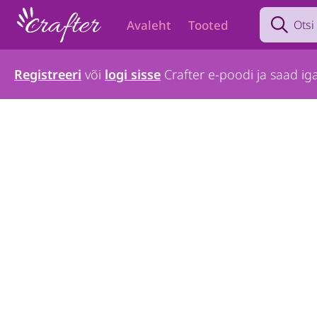
Search prod
Avaleht
Tooted
Registreeri
või
logi sisse
Crafter e-poodi ja saad iga