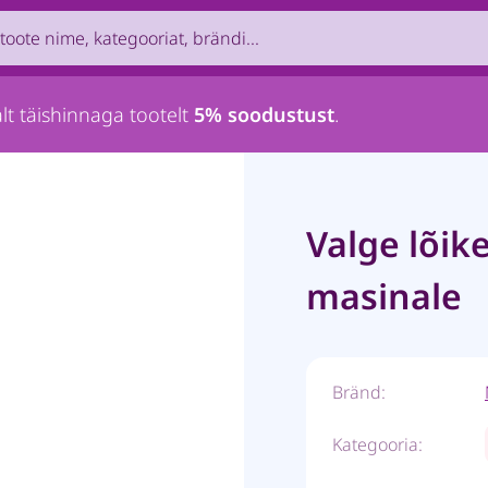
uct by name, brand, category...
lt täishinnaga tootelt
5% soodustust
.
Valge lõik
masinale
Bränd:
Kategooria: