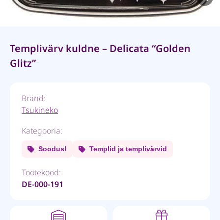
Templivärv kuldne – Delicata “Golden
Glitz”
Bränd:
Tsukineko
Kategooria:
Soodus!
Templid ja templivärvid
Tootekood:
DE-000-191