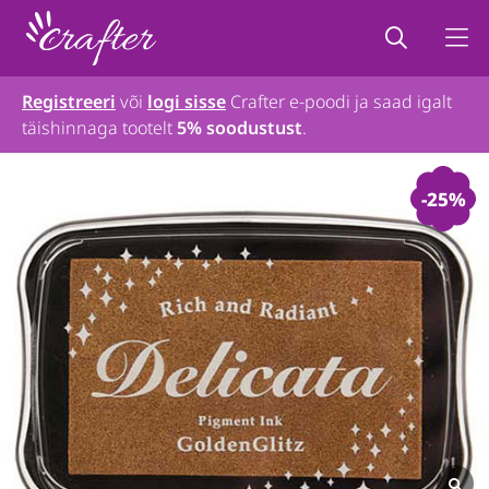
Registreeri
või
logi sisse
Crafter e-poodi ja saad igalt
täishinnaga tootelt
5% soodustust
.
-25%