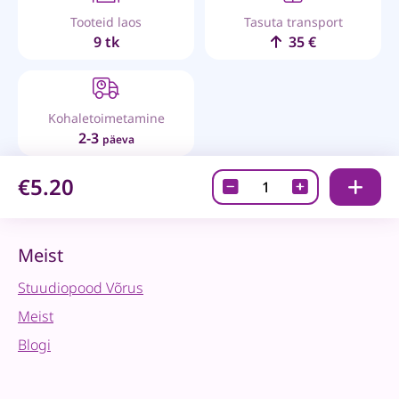
Tooteid laos
Tasuta transport
9 tk
35 €
Kohaletoimetamine
2-3
päeva
€5.20
Templivärv
kuldne
-
Delicata
Meist
"Golden
Stuudiopood Võrus
Glitz"
quantity
Meist
Blogi