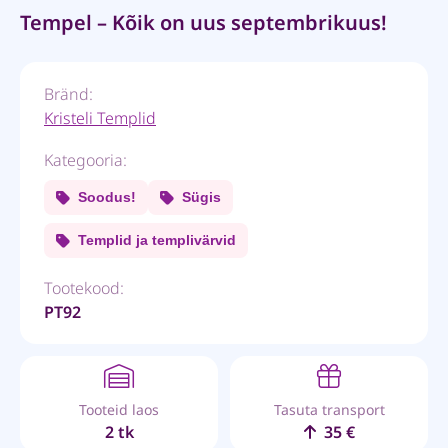
Tempel – Kõik on uus septembrikuus!
Bränd:
Kristeli Templid
Kategooria:
Soodus!
Sügis
Templid ja templivärvid
Tootekood:
PT92
Tooteid laos
Tasuta transport
2 tk
35 €