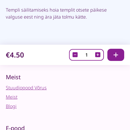
Templi säilitamiseks hoia templit otsete päikese
valguse eest ning ära jäta tolmu kätte.
€4.50
Tempel
-
Kõik
on
Meist
uus
Stuudiopood Võrus
septembrikuus!
quantity
Meist
Blogi
E-pood