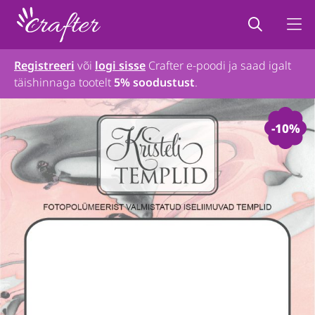
Registreeri
või
logi sisse
Crafter e-poodi ja saad igalt
täishinnaga tootelt
5% soodustust
.
-10%