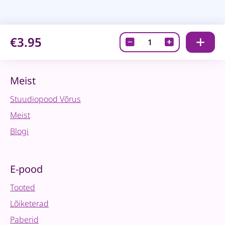
€3.95
Tempel
"Chistmas
Time"
jõulupärg
Meist
quantity
Stuudiopood Võrus
Meist
Blogi
E-pood
Tooted
Lõiketerad
Paberid