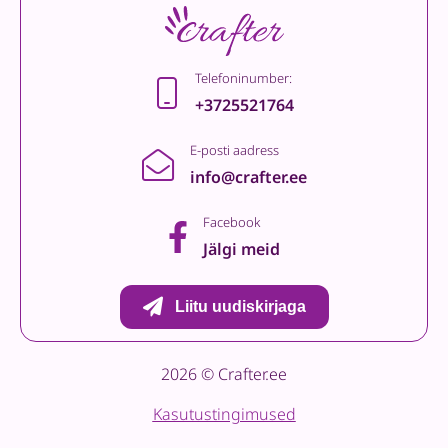
Telefoninumber:
+3725521764
E-posti aadress
info@crafter.ee
Facebook
Jälgi meid
Liitu uudiskirjaga
2026 © Crafter.ee
Kasutustingimused