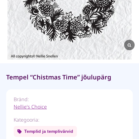
Tempel “Chistmas Time” jõulupärg
Bränd:
Nellie's Choice
Kategooria:
Templid ja templivärvid