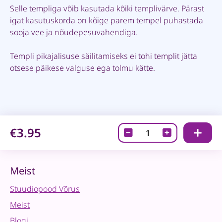
Selle templiga võib kasutada kõiki templivärve. Pärast
igat kasutuskorda on kõige parem tempel puhastada
sooja vee ja nõudepesuvahendiga.
Templi pikajalisuse säilitamiseks ei tohi templit jätta
otsese päikese valguse ega tolmu kätte.
€3.95
Tempel
-
Angel
with
Meist
lantern
Stuudiopood Võrus
quantity
Meist
Blogi