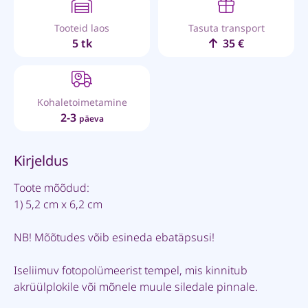
Tooteid laos
Tasuta transport
5 tk
35 €
Kohaletoimetamine
2-3
päeva
Kirjeldus
Toote mõõdud:
1) 5,2 cm x 6,2 cm
NB! Mõõtudes võib esineda ebatäpsusi!
Iseliimuv fotopolümeerist tempel, mis kinnitub
akrüülplokile või mõnele muule siledale pinnale.