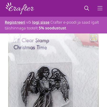
Registreeri
või
logi sisse
Crafter e-poodi ja saad igalt
täishinnaga tootelt
5% soodustust
.