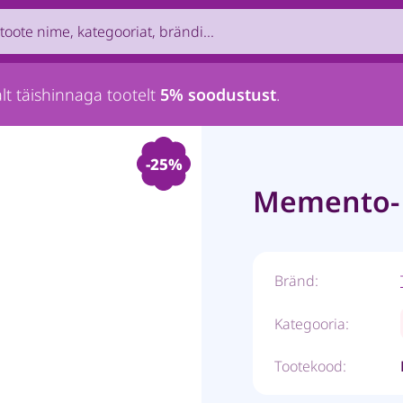
uct by name, brand, category...
lt täishinnaga tootelt
5% soodustust
.
-25%
Memento- 
Bränd:
Kategooria:
Tootekood: