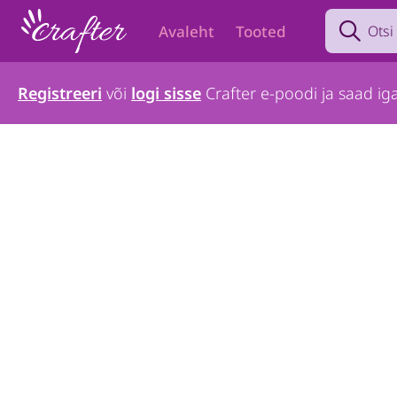
Search prod
Avaleht
Tooted
Registreeri
või
logi sisse
Crafter e-poodi ja saad iga