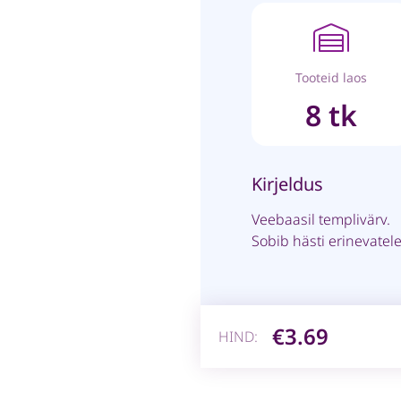
Tooteid laos
8 tk
Kirjeldus
Veebaasil templivärv.
Sobib hästi erinevatele
€3.69
HIND: