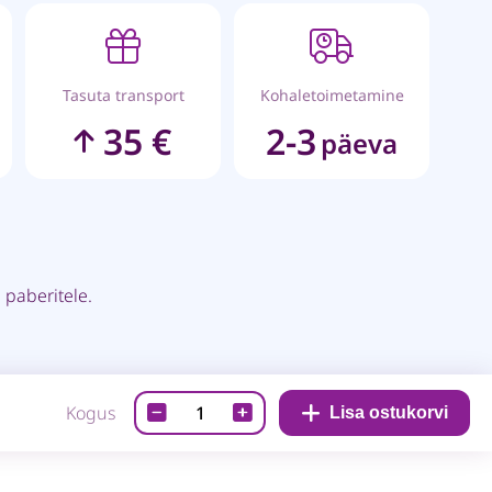
Tasuta transport
Kohaletoimetamine
35 €
2-3
päeva
 paberitele.
Memento-
Kogus
Lisa ostukorvi
Grape
Jelly
quantity