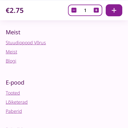
€2.75
Needid
3mm
-
punane
Meist
quantity
Stuudiopood Võrus
Meist
Blogi
E-pood
Tooted
Lõiketerad
Paberid