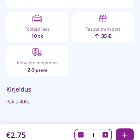
Tooteid laos
Tasuta transport
10 tk
35 €
Kohaletoimetamine
2-3
päeva
Kirjeldus
Pakis 40tk.
€2.75
Needid,