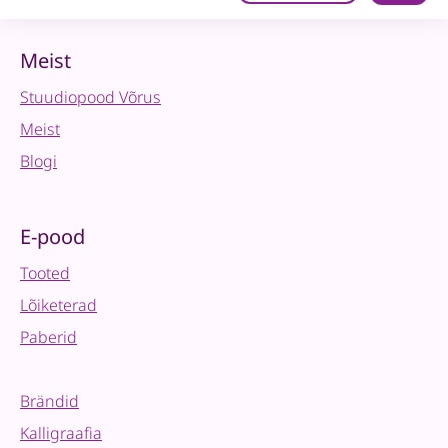
3mm,
pronks
sädelusega
Meist
quantity
Stuudiopood Võrus
Meist
Blogi
E-pood
Tooted
Lõiketerad
Paberid
Brändid
Kalligraafia