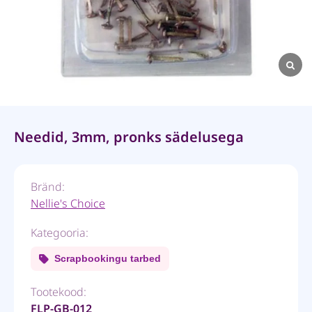
Needid, 3mm, pronks sädelusega
Bränd:
Nellie's Choice
Kategooria:
Scrapbookingu tarbed
Tootekood:
FLP-GB-012