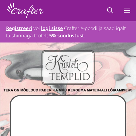
Registreeri
või
logi sisse
Crafter e-poodi ja saad igalt
täishinnaga tootelt
5% soodustust
.