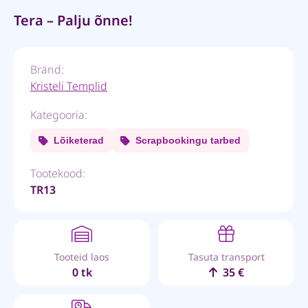
Tera – Palju õnne!
Bränd:
Kristeli Templid
Kategooria:
Lõiketerad
Scrapbookingu tarbed
Tootekood:
TR13
Tooteid laos
Tasuta transport
0 tk
35 €