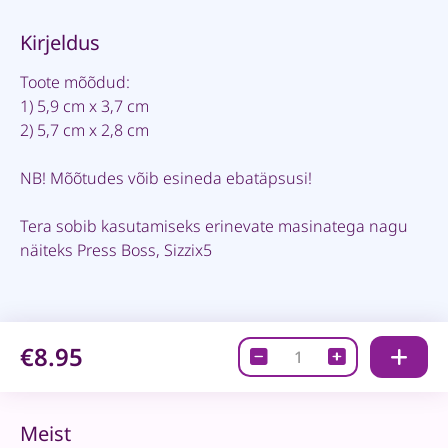
Kirjeldus
Toote mõõdud:
1) 5,9 cm x 3,7 cm
2) 5,7 cm x 2,8 cm
NB! Mõõtudes võib esineda ebatäpsusi!
Tera sobib kasutamiseks erinevate masinatega nagu
näiteks Press Boss, Sizzix5
€8.95
Mehed
quantity
Meist