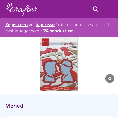
Registreeri
või
logi sisse
Crafter e-poodi ja saad igalt
täishinnaga tootelt
5% soodustust
.
Mehed