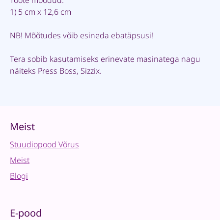
1) 5 cm x 12,6 cm
NB! Mõõtudes võib esineda ebatäpsusi!
Tera sobib kasutamiseks erinevate masinatega nagu
näiteks Press Boss, Sizzix.
Meist
Stuudiopood Võrus
Meist
Blogi
E-pood