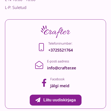
L-P: Suletud
Telefoninumber:
+3725521764
E-posti aadress
info@crafter.ee
Facebook
Jälgi meid
Liitu uudiskirjaga