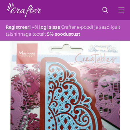
Registreeri
või
logi sisse
Crafter e-poodi ja saad igalt
täishinnaga tootelt
5% soodustust
.