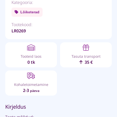
Kategooria:
Lõiketerad
Tootekood:
LR0269
Tooteid laos
Tasuta transport
0 tk
35 €
Kohaletoimetamine
2-3
päeva
Kirjeldus
Toote mõõdud: