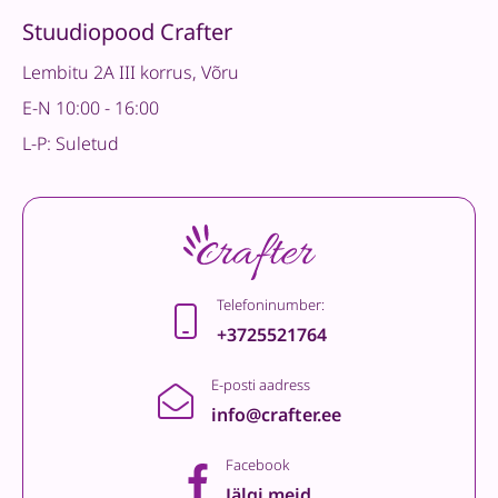
Stuudiopood Crafter
Lembitu 2A III korrus, Võru
E-N 10:00 - 16:00
L-P: Suletud
Telefoninumber:
+3725521764
E-posti aadress
info@crafter.ee
Facebook
Jälgi meid