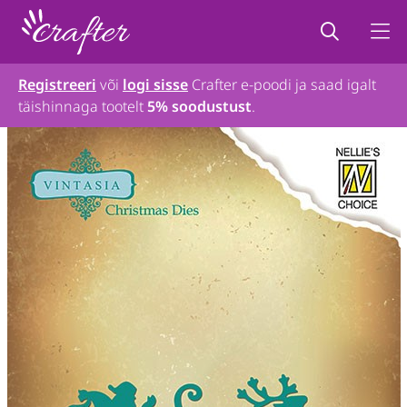
Registreeri
või
logi sisse
Crafter e-poodi ja saad igalt
täishinnaga tootelt
5% soodustust
.