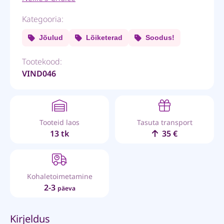
Kategooria:
Jõulud
Lõiketerad
Soodus!
Tootekood:
VIND046
Tooteid laos
Tasuta transport
13 tk
35 €
Kohaletoimetamine
2-3
päeva
Kirjeldus