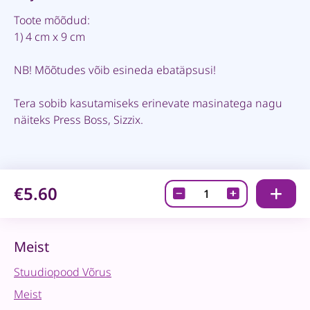
Toote mõõdud:
1) 4 cm x 9 cm
NB! Mõõtudes võib esineda ebatäpsusi!
Tera sobib kasutamiseks erinevate masinatega nagu
näiteks Press Boss, Sizzix.
€5.60
Lõiketera
-
"Santa
Claus"
Meist
quantity
Stuudiopood Võrus
Meist