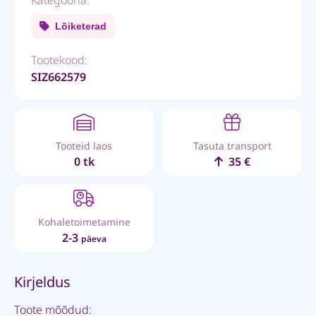
Lõiketerad
Tootekood:
SIZ662579
Tooteid laos
Tasuta transport
0 tk
35 €
Kohaletoimetamine
2-3
päeva
Kirjeldus
Toote mõõdud: