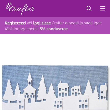
Registreeri
või
logi sisse
Crafter e-poodi ja saad igalt
täishinnaga tootelt
5% soodustust
.