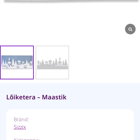
Lõiketera – Maastik
Bränd:
Sizzix
Kategooria: