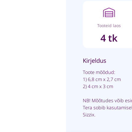
Tooteid laos
4 tk
Kirjeldus
Toote mõõdud:
1) 6,8 cm x 2,7 cm
2) 4 cm x 3 cm
NB! Mõõtudes võib esi
Tera sobib kasutamise
Sizzix.