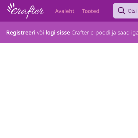
Search prod
Avaleht
Tooted
Registreeri
või
logi sisse
Crafter e-poodi ja saad iga