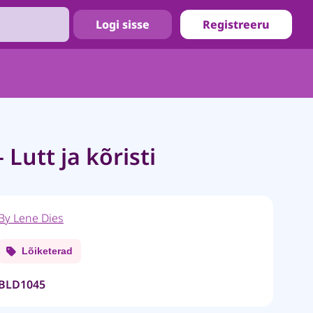
Logi sisse
Registreeru
 Lutt ja kõristi
By Lene Dies
Lõiketerad
BLD1045