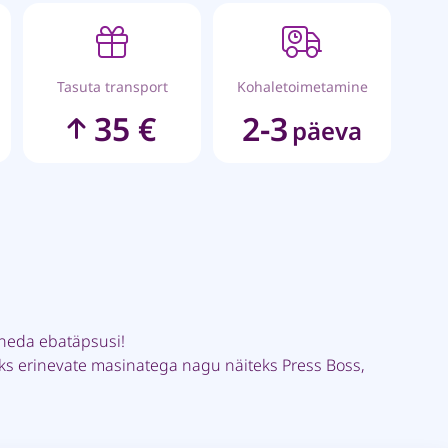
Tasuta transport
Kohaletoimetamine
35 €
2-3
päeva
neda ebatäpsusi!
ks erinevate masinatega nagu näiteks Press Boss,