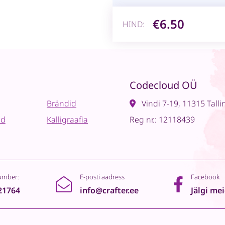
€6.50
HIND:
Codecloud OÜ
Brändid
Vindi 7-19, 11315 Talli
ad
Kalligraafia
Reg nr.: 12118439
umber:
E-posti aadress
Facebook
21764
info@crafter.ee
Jälgi me