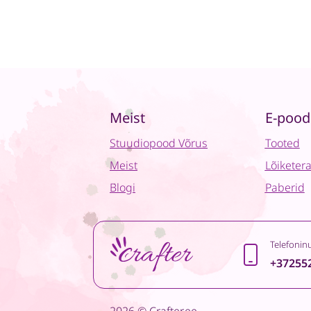
Meist
E-pood
Stuudiopood Võrus
Tooted
Meist
Lõiketer
Blogi
Paberid
Telefonin
+37255
2026 © Crafter.ee