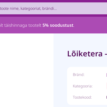
uct by name, brand, category...
lt täishinnaga tootelt
5% soodustust
.
Lõiketera –
Bränd:
Kategooria:
Tootekood: