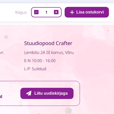
Lõiketera
Kogus
Lisa ostukorvi
-
Lutt
ja
kõristi
Stuudiopood Crafter
quantity
nn
Lembitu 2A III korrus, Võru
E-N 10:00 - 16:00
L-P: Suletud
Liitu uudiskirjaga
id