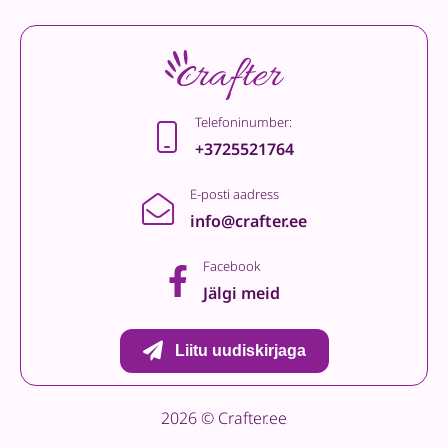
Telefoninumber:
+3725521764
E-posti aadress
info@crafter.ee
Facebook
Jälgi meid
Liitu uudiskirjaga
2026 © Crafter.ee