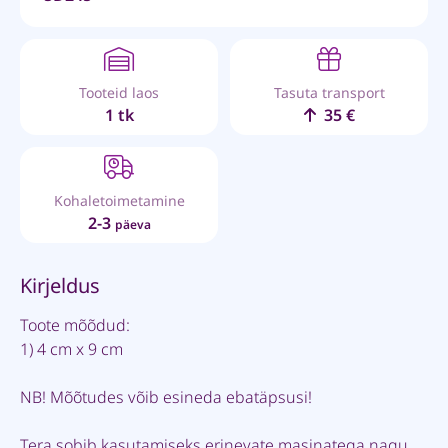
Tooteid laos
Tasuta transport
1 tk
35 €
Kohaletoimetamine
2-3
päeva
Kirjeldus
Toote mõõdud:
1) 4 cm x 9 cm
NB! Mõõtudes võib esineda ebatäpsusi!
Tera sobib kasutamiseks erinevate masinatega nagu