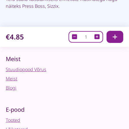
näiteks Press Boss, Sizzix.
€4.85
Lõiketera
-
Jõulupallid
2
Meist
tk
Stuudiopood Võrus
quantity
Meist
Blogi
E-pood
Tooted