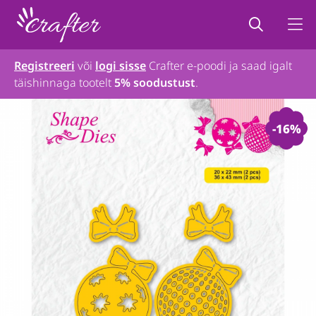
Registreeri
või
logi sisse
Crafter e-poodi ja saad igalt
täishinnaga tootelt
5% soodustust
.
-16%