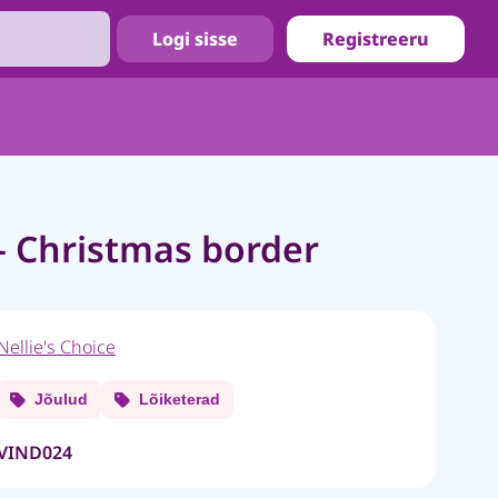
Logi sisse
Registreeru
– Christmas border
Nellie's Choice
Jõulud
Lõiketerad
VIND024