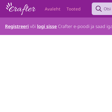
Search prod
Avaleht
Tooted
Registreeri
või
logi sisse
Crafter e-poodi ja saad iga