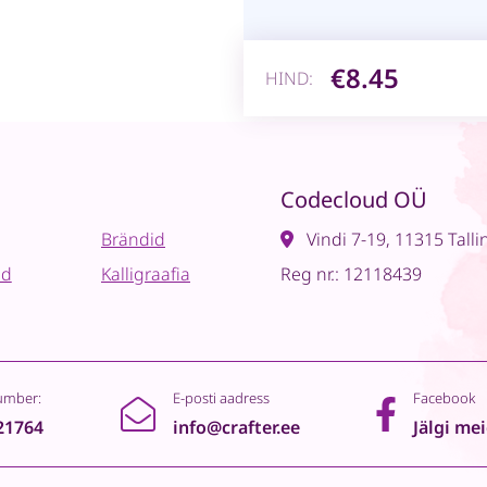
€8.45
HIND:
Codecloud OÜ
Brändid
Vindi 7-19, 11315 Talli
ad
Kalligraafia
Reg nr.: 12118439
umber:
E-posti aadress
Facebook
21764
info@crafter.ee
Jälgi me