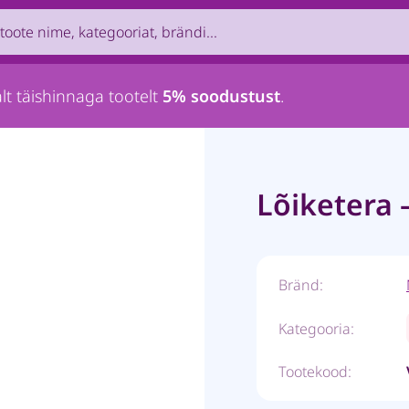
uct by name, brand, category...
lt täishinnaga tootelt
5% soodustust
.
Lõiketera 
Bränd:
Kategooria:
Tootekood: