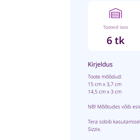
Tooteid laos
6 tk
Kirjeldus
Toote mõõdud:
15 cm x 3,7 cm
14,5 cm x 3 cm
NB! Mõõtudes võib esi
Tera sobib kasutamise
Sizzix.