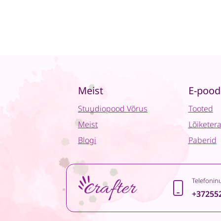
Meist
E-pood
Stuudiopood Võrus
Tooted
Meist
Lõiketer
Blogi
Paberid
Telefonin
+37255