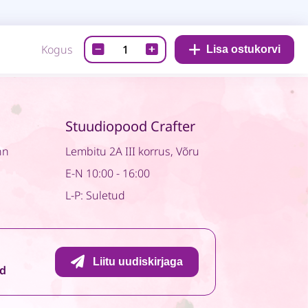
Lõiketera
Kogus
Lisa ostukorvi
-
Christmas
border
quantity
Stuudiopood Crafter
nn
Lembitu 2A III korrus, Võru
E-N 10:00 - 16:00
L-P: Suletud
Liitu uudiskirjaga
id