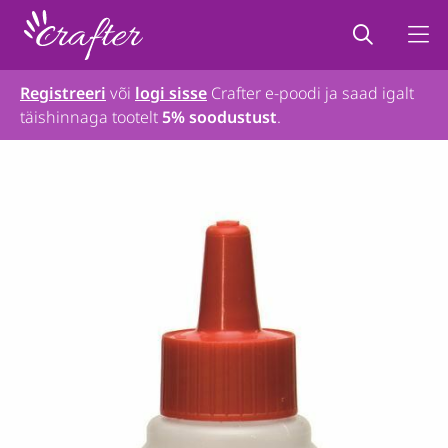
Registreeri
või
logi sisse
Crafter e-poodi ja saad igalt
täishinnaga tootelt
5% soodustust
.