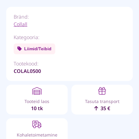
Bränd:
Collall
Kategooria:
Liimid/Teibid
Tootekood:
COLAL0500
Tooteid laos
Tasuta transport
10 tk
35 €
Kohaletoimetamine