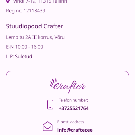
Vindi 7-19, 11315 Tallinn
Reg nr.: 12118439
Stuudiopood Crafter
Lembitu 2A III korrus, Võru
E-N 10:00 - 16:00
L-P: Suletud
Telefoninumber:
+3725521764
E-posti aadress
info@crafter.ee