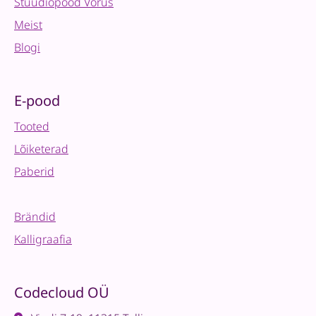
Stuudiopood Võrus
Meist
Blogi
E-pood
Tooted
Lõiketerad
Paberid
Brändid
Kalligraafia
Codecloud OÜ