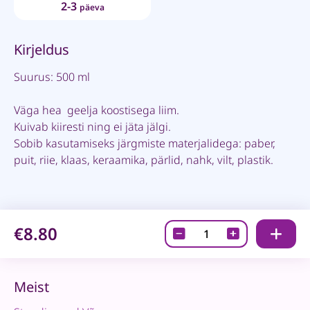
2-3
päeva
Kirjeldus
Suurus: 500 ml
Väga hea geelja koostisega liim.
Kuivab kiiresti ning ei jäta jälgi.
Sobib kasutamiseks järgmiste materjalidega: paber,
puit, riie, klaas, keraamika, pärlid, nahk, vilt, plastik.
€8.80
Universaalne
liim
quantity
Meist