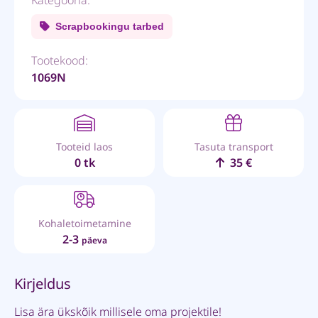
Scrapbookingu tarbed
Tootekood:
1069N
Tooteid laos
Tasuta transport
0 tk
35 €
Kohaletoimetamine
2-3
päeva
Kirjeldus
Lisa ära ükskõik millisele oma projektile!