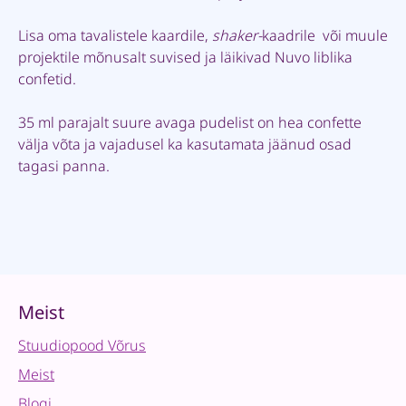
Lisa oma tavalistele kaardile,
shaker-
kaadrile või muule
projektile mõnusalt suvised ja läikivad Nuvo liblika
confetid.
35 ml parajalt suure avaga pudelist on hea confette
välja võta ja vajadusel ka kasutamata jäänud osad
tagasi panna.
Meist
Stuudiopood Võrus
Meist
Blogi