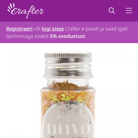
Registreeri
või
logi sisse
Crafter e-poodi ja saad igalt
täishinnaga tootelt
5% soodustust
.