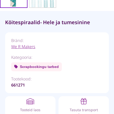
Köitespiraalid- Hele ja tumesinine
Bränd:
We R Makers
Kategooria:
Scrapbookingu tarbed
Tootekood:
661271
Tooteid laos
Tasuta transport