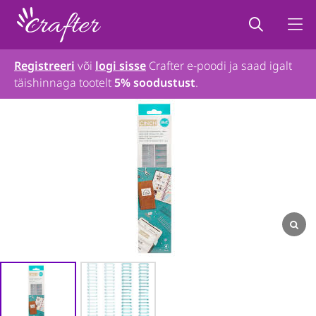
Registreeri
või
logi sisse
Crafter e-poodi ja saad igalt
täishinnaga tootelt
5% soodustust
.