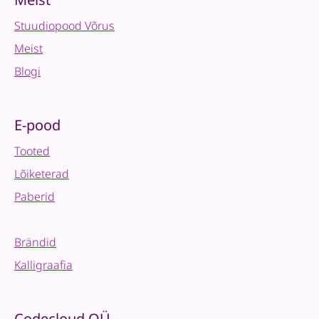
quantity
Stuudiopood Võrus
Meist
Blogi
E-pood
Tooted
Lõiketerad
Paberid
Brändid
Kalligraafia
Codecloud OÜ