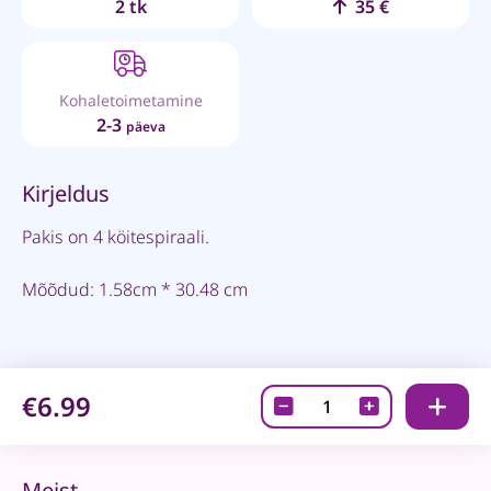
2 tk
35 €
Kohaletoimetamine
2-3
päeva
Kirjeldus
Pakis on 4 köitespiraali.
Mõõdud: 1.58cm * 30.48 cm
€6.99
Köitespiraalid-
Hele
ja
tumesinine
Meist