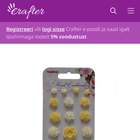
Registreeri
või
logi sisse
Crafter e-poodi ja saad igalt
täishinnaga tootelt
5% soodustust
.