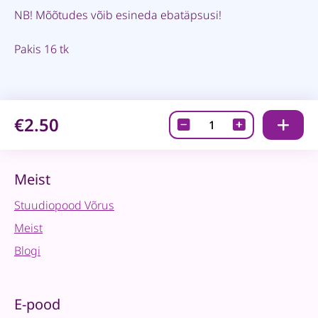
NB! Mõõtudes võib esineda ebatäpsusi!
Pakis 16 tk
€2.50
Kleebitavad
roosid
2
quantity
Meist
Stuudiopood Võrus
Meist
Blogi
E-pood