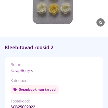
Kleebitavad roosid 2
Bränd:
ScrapBerry's
Kategooria:
Scrapbookingu tarbed
Tootekood:
SCB25002022