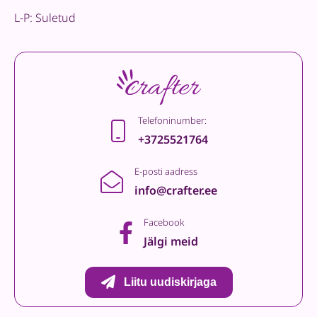
L-P: Suletud
Telefoninumber:
+3725521764
E-posti aadress
info@crafter.ee
Facebook
Jälgi meid
Liitu uudiskirjaga