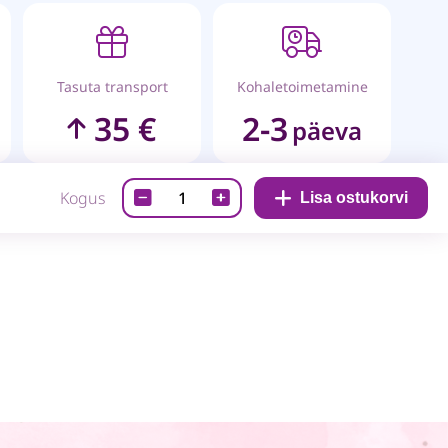
Tasuta transport
Kohaletoimetamine
35 €
2-3
päeva
Käsitöönuga
Kogus
Lisa ostukorvi
13,5cm
quantity