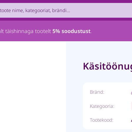
uct by name, brand, category...
lt täishinnaga tootelt
5% soodustust
.
Käsitöönu
Bränd:
Kategooria:
Tootekood: