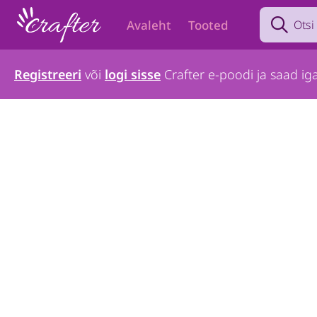
Search prod
Avaleht
Tooted
Registreeri
või
logi sisse
Crafter e-poodi ja saad iga