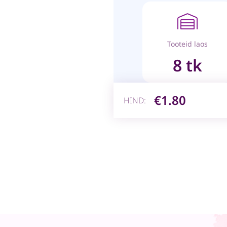
Tooteid laos
8 tk
€1.80
HIND: