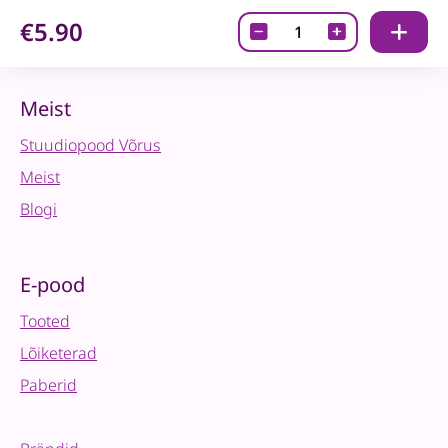
€5.90
Crackle
Paste
150ml-
Läbipaistev
Meist
quantity
Stuudiopood Võrus
Meist
Blogi
E-pood
Tooted
Lõiketerad
Paberid