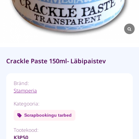
Crackle Paste 150ml- Läbipaistev
Bränd:
Stamperia
Kategooria:
Scrapbookingu tarbed
Tootekood:
K3P50