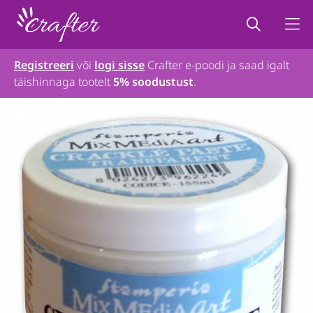
Registreeri
või
logi sisse
Crafter e-poodi ja saad igalt
täishinnaga tootelt
5% soodustust
.