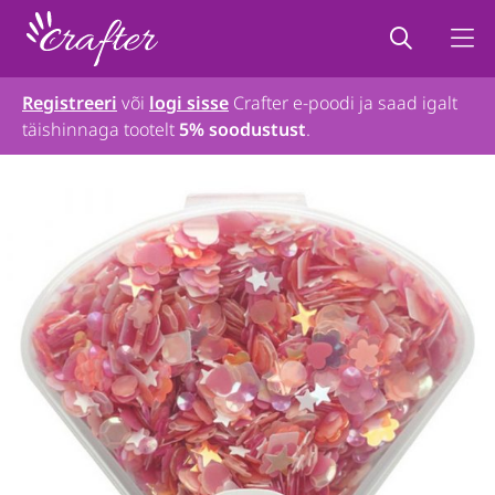
Registreeri
või
logi sisse
Crafter e-poodi ja saad igalt
täishinnaga tootelt
5% soodustust
.