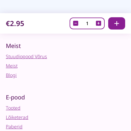
€2.95
Litrid
-
Shakerkaardile
roosade
Meist
segu
Stuudiopood Võrus
quantity
Meist
Blogi
E-pood
Tooted
Lõiketerad
Paberid