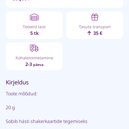
Tooteid laos
Tasuta transport
5 tk
35 €
Kohaletoimetamine
2-3
päeva
Kirjeldus
Toote mõõdud:
20 g
Sobib hästi shakerkaartide tegemiseks