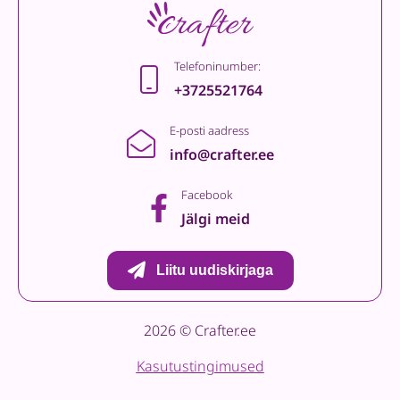
Telefoninumber:
+3725521764
E-posti aadress
info@crafter.ee
Facebook
Jälgi meid
Liitu uudiskirjaga
2026 © Crafter.ee
Kasutustingimused