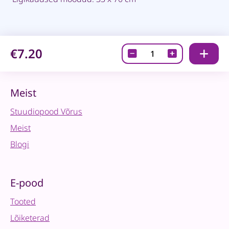
€7.20
Kangas-
Hall
quantity
Meist
Stuudiopood Võrus
Meist
Blogi
E-pood
Tooted
Lõiketerad