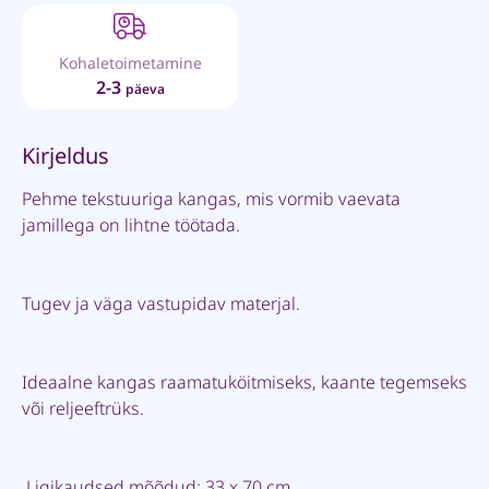
Kohaletoimetamine
2-3
päeva
Kirjeldus
Pehme tekstuuriga kangas, mis vormib vaevata
jamillega on lihtne töötada.
Tugev ja väga vastupidav materjal.
Ideaalne kangas raamatuköitmiseks, kaante tegemseks
või reljeeftrüks.
Ligikaudsed mõõdud: 33 x 70 cm