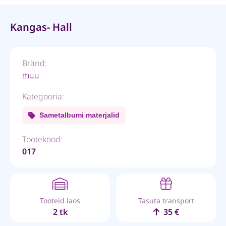
Kangas- Hall
Bränd:
muu
Kategooria:
Sametalbumi materjalid
Tootekood:
017
Tooteid laos
Tasuta transport
2 tk
35 €