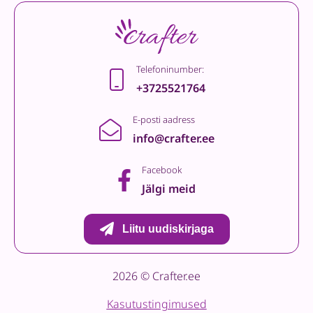
Telefoninumber:
+3725521764
E-posti aadress
info@crafter.ee
Facebook
Jälgi meid
Liitu uudiskirjaga
2026 © Crafter.ee
Kasutustingimused