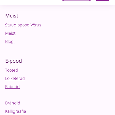
Melodies-
kleebised
quantity
Meist
Stuudiopood Võrus
Meist
Blogi
E-pood
Tooted
Lõiketerad
Paberid
Brändid
Kalligraafia