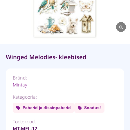
Winged Melodies- kleebised
Bränd:
Mintay
Kategooria:
Paberid ja disainpaberid
Soodus!
Tootekood:
MT-MEL-12