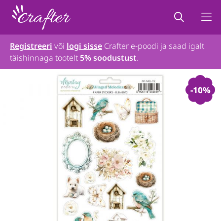
Registreeri
või
logi sisse
Crafter e-poodi ja saad igalt
täishinnaga tootelt
5% soodustust
.
-10%