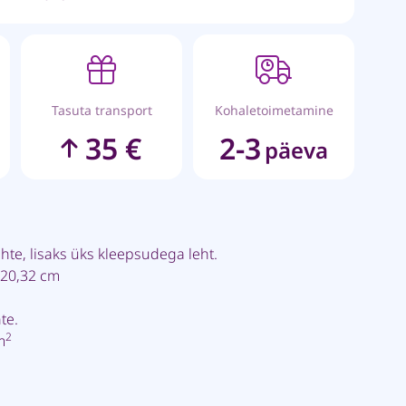
Tasuta transport
Kohaletoimetamine
35 €
2-3
päeva
ehte, lisaks üks kleepsudega leht.
 20,32 cm
te.
2
m