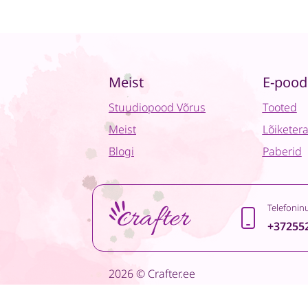
Meist
E-pood
Stuudiopood Võrus
Tooted
Meist
Lõiketer
Blogi
Paberid
Telefonin
+37255
2026 © Crafter.ee