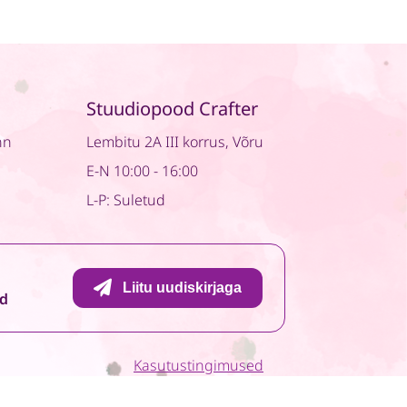
Stuudiopood Crafter
nn
Lembitu 2A III korrus, Võru
E-N 10:00 - 16:00
L-P: Suletud
Liitu uudiskirjaga
id
Kasutustingimused