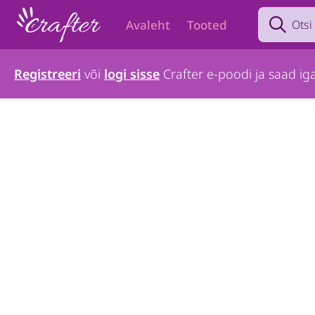
Search prod
Avaleht
Tooted
Registreeri
või
logi sisse
Crafter e-poodi ja saad iga