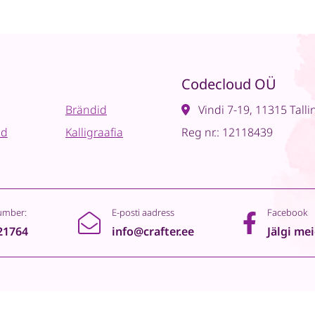
Codecloud OÜ
Brändid
Vindi 7-19, 11315 Talli
ad
Kalligraafia
Reg nr.: 12118439
umber:
E-posti aadress
Facebook
21764
info@crafter.ee
Jälgi me