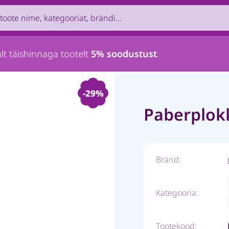
uct by name, brand, category...
lt täishinnaga tootelt
5% soodustust
.
-29%
Paberplokk
Bränd:
Kategooria:
Tootekood: