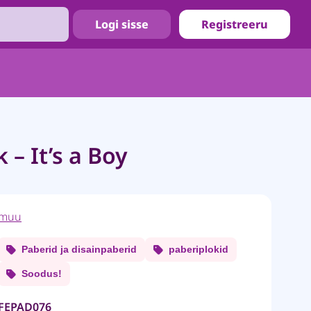
Logi sisse
Registreeru
 – It’s a Boy
muu
Paberid ja disainpaberid
paberiplokid
Soodus!
FEPAD076