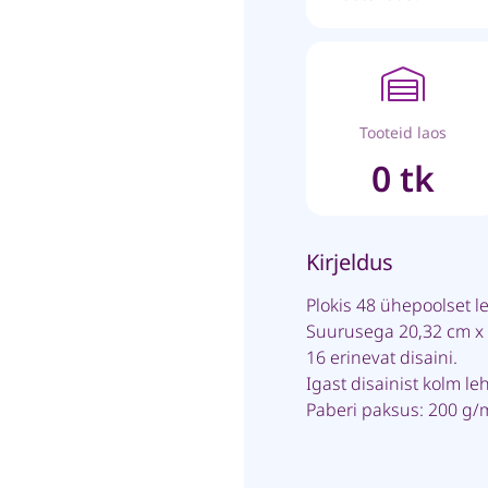
Tooteid laos
0 tk
Kirjeldus
Plokis 48 ühepoolset l
Suurusega 20,32 cm x
16 erinevat disaini.
Igast disainist kolm leh
Paberi paksus: 200 g/