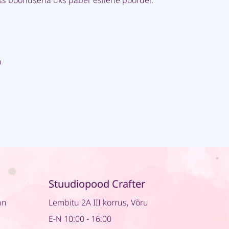
uss boonusena üks paber esilehe pöördel.
m
Stuudiopood Crafter
nn
Lembitu 2A III korrus, Võru
E-N 10:00 - 16:00