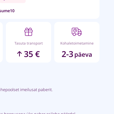
sume10
Tasuta transport
Kohaletoimetamine
35 €
2-3
päeva
ahepoolset imeilusat paberit.