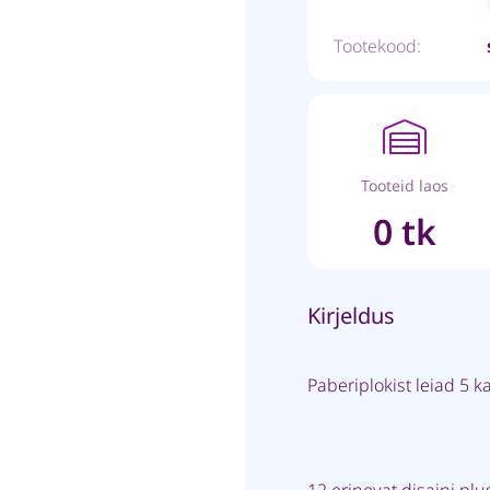
Tootekood:
Tooteid laos
0 tk
Kirjeldus
Paberiplokist leiad 5 k