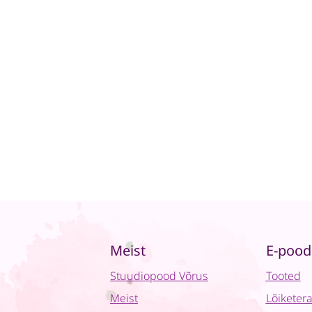
Meist
E-pood
Stuudiopood Võrus
Tooted
Meist
Lõiketer