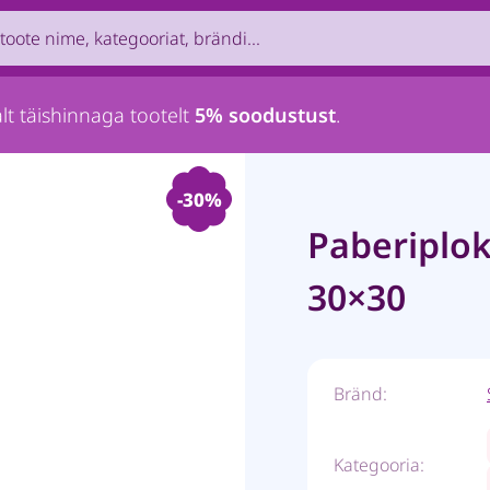
uct by name, brand, category...
lt täishinnaga tootelt
5% soodustust
.
-30%
Paberiplo
30×30
Bränd:
Kategooria: