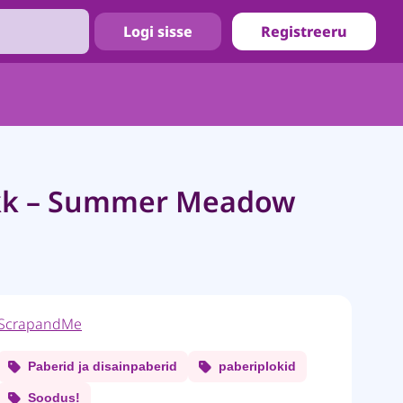
Logi sisse
Registreeru
kk – Summer Meadow
ScrapandMe
Paberid ja disainpaberid
paberiplokid
Soodus!