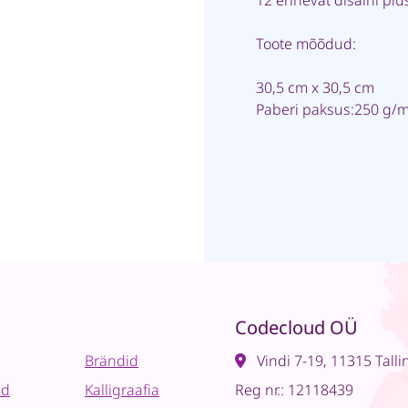
12 erinevat disaini pl
Toote mõõdud:
30,5 cm x 30,5 cm
Paberi paksus:250 g/
Codecloud OÜ
Brändid
Vindi 7-19, 11315 Talli
ad
Kalligraafia
Reg nr.: 12118439