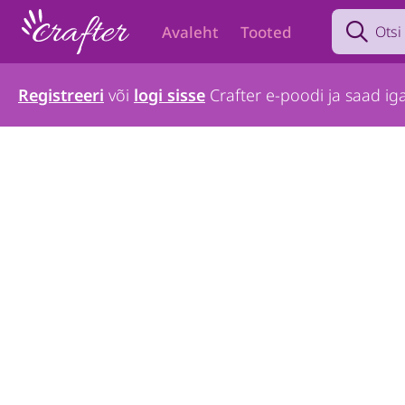
Search prod
Avaleht
Tooted
Registreeri
või
logi sisse
Crafter e-poodi ja saad iga