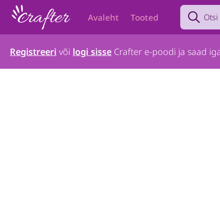
Search prod
Avaleht
Tooted
Registreeri
või
logi sisse
Crafter e-poodi ja saad iga