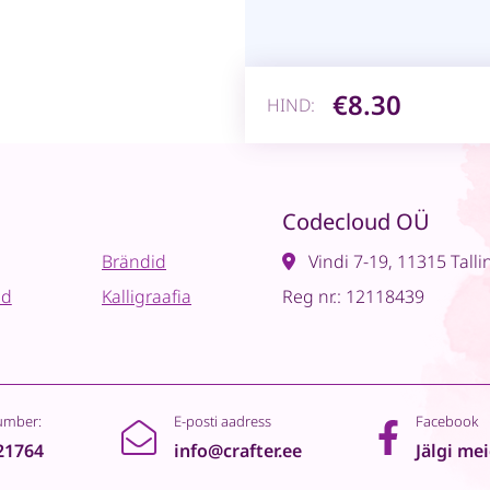
€8.30
HIND:
Codecloud OÜ
Brändid
Vindi 7-19, 11315 Talli
ad
Kalligraafia
Reg nr.: 12118439
umber:
E-posti aadress
Facebook
21764
info@crafter.ee
Jälgi me