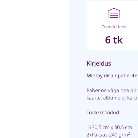
Tooteid laos
6 tk
Kirjeldus
Mintay disainpaberite
Paber on väga hea pri
kaarte, albumeid, kar
Toote mõõdud:
1) 30,5 cm x 30,5 cm
2
2) Paksus 240 g/m