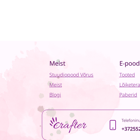
Meist
E-pood
Stuudiopood Võrus
Tooted
Meist
Lõiketer
Blogi
Paberid
Telefonin
+37255