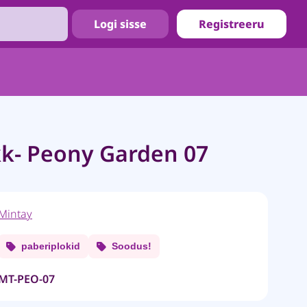
Logi sisse
Registreeru
kk- Peony Garden 07
Mintay
paberiplokid
Soodus!
MT-PEO-07