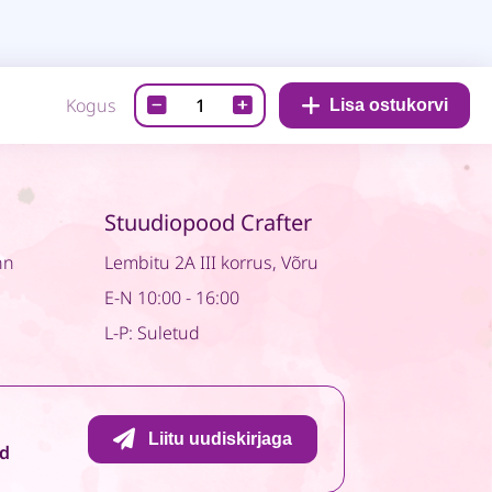
Paberiplokk-
Kogus
Lisa ostukorvi
Peony
Garden
07
quantity
Stuudiopood Crafter
nn
Lembitu 2A III korrus, Võru
E-N 10:00 - 16:00
L-P: Suletud
Liitu uudiskirjaga
id