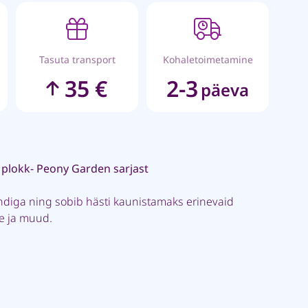
Tasuta transport
Kohaletoimetamine
35 €
2-3
päeva
 plokk- Peony Garden sarjast
ndiga ning sobib hästi kaunistamaks erinevaid
pe ja muud.