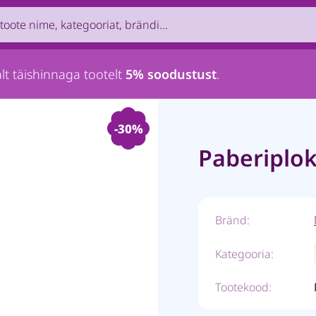
uct by name, brand, category...
lt täishinnaga tootelt
5% soodustust
.
-30%
Paberiplo
Bränd:
Kategooria:
Tootekood: