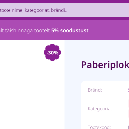
uct by name, brand, category...
lt täishinnaga tootelt
5% soodustust
.
-30%
Paberiplo
Bränd:
Kategooria:
Tootekood: