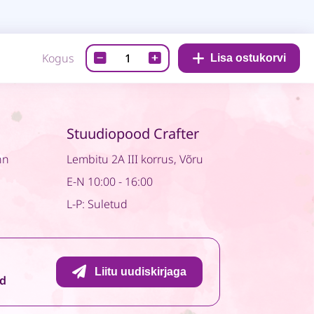
Paberiplokk-
Kogus
Lisa ostukorvi
Moments
quantity
Stuudiopood Crafter
nn
Lembitu 2A III korrus, Võru
E-N 10:00 - 16:00
L-P: Suletud
Liitu uudiskirjaga
id