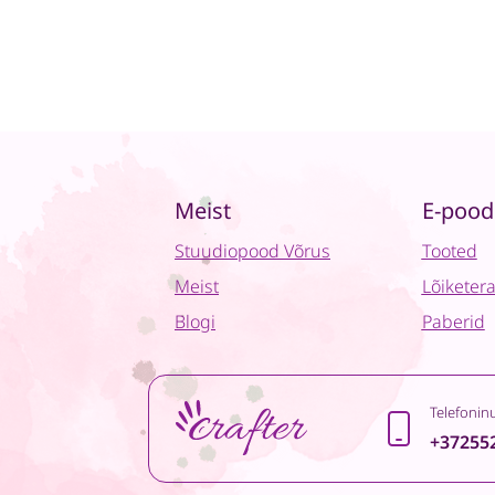
Meist
E-pood
Stuudiopood Võrus
Tooted
Meist
Lõiketer
Blogi
Paberid
Telefonin
+37255