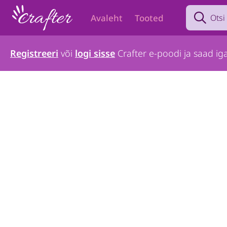
Search prod
Avaleht
Tooted
Registreeri
või
logi sisse
Crafter e-poodi ja saad iga