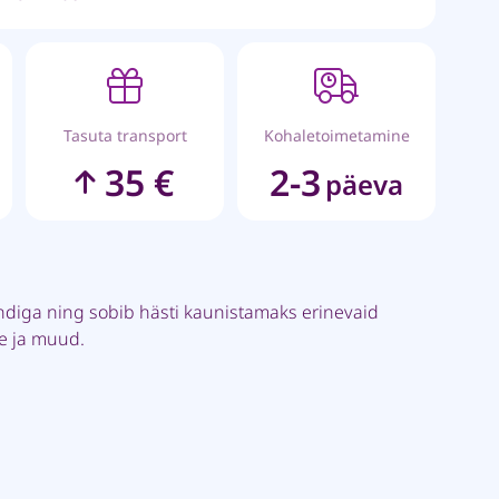
Tasuta transport
Kohaletoimetamine
35 €
2-3
päeva
ndiga ning sobib hästi kaunistamaks erinevaid
pe ja muud.