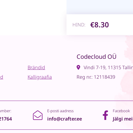
€8.30
HIND:
Codecloud OÜ
Brändid
Vindi 7-19, 11315 Talli
ad
Kalligraafia
Reg nr.: 12118439
umber:
E-posti aadress
Facebook
21764
info@crafter.ee
Jälgi me