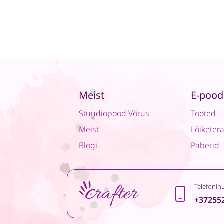
Meist
E-pood
Stuudiopood Võrus
Tooted
Meist
Lõiketer
Blogi
Paberid
Telefonin
+37255