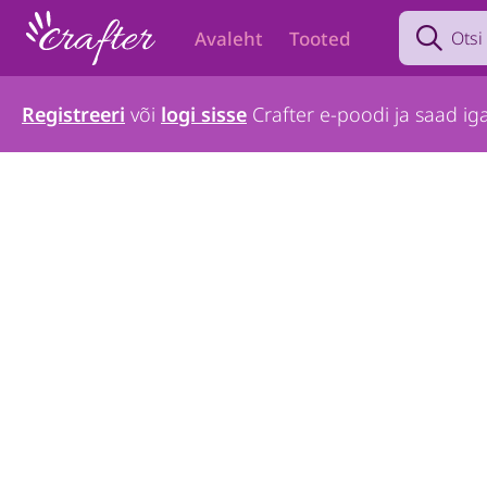
Search prod
Avaleht
Tooted
Registreeri
või
logi sisse
Crafter e-poodi ja saad iga