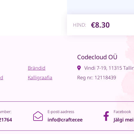
€8.30
HIND:
Codecloud OÜ
Brändid
Vindi 7-19, 11315 Talli
ad
Kalligraafia
Reg nr.: 12118439
umber:
E-posti aadress
Facebook
21764
info@crafter.ee
Jälgi me