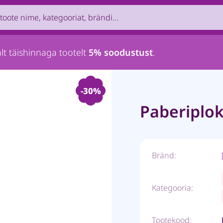
uct by name, brand, category...
lt täishinnaga tootelt
5% soodustust
.
-30%
Paberiplok
Bränd:
Kategooria:
Tootekood: