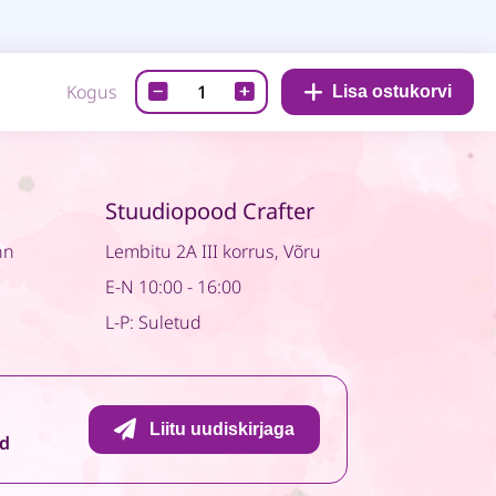
Paberiplokk-
Kogus
Lisa ostukorvi
Happy
Place
quantity
Stuudiopood Crafter
nn
Lembitu 2A III korrus, Võru
E-N 10:00 - 16:00
L-P: Suletud
Liitu uudiskirjaga
id