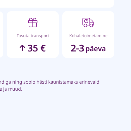
Tasuta transport
Kohaletoimetamine
35 €
2-3
päeva
ndiga ning sobib hästi kaunistamaks erinevaid
pe ja muud.